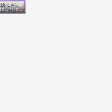
もちゃ箱」垂水
力を凸インタビ
8ニュース)】