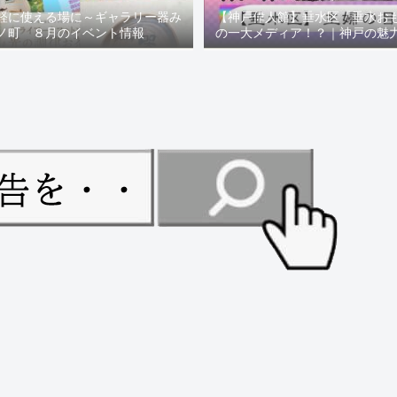
軽に使える場に～ギャラリー器み
【神戸偉人館】垂水区「垂水お
ノ町 ８月のイベント情報
の一大メディア！？｜神戸の魅
ュー！！【078NEWS( 07