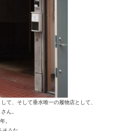
として、そして垂水唯一の履物店として、
」さん。
0年。
るそうな。