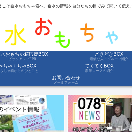
うこそ垂水おもちゃ箱へ。垂水の情報を自分たちの目でみて聞いて伝え
垂水おもちゃ箱応援BOX
どきどきBOX
ピックアップ#PR
素敵な人・グループ紹介
ぺちゃくちゃBOX
てくてくBOX
もちゃ箱からのひとこと
散策コースの紹介
お問い合わせ
メールフォーム