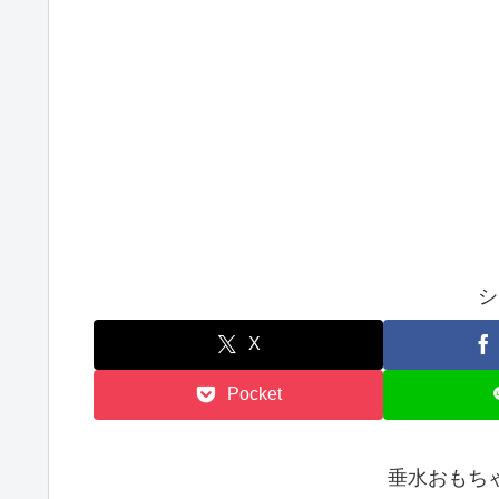
シ
X
Pocket
垂水おもち