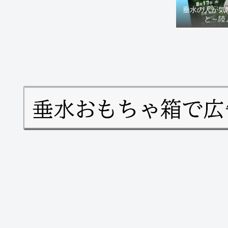
垂水の人が気
と～陸