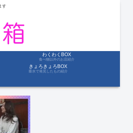
ます
わくわくBOX
食べ物以外のお店紹介
きょろきょろBOX
垂水で発見したもの紹介