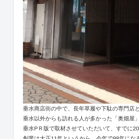
垂水商店街の中で、長年草履や下駄の専門店
垂水以外からも訪れる人が多かった「奥畑屋
垂水PＲ版で取材させていただいて、すでに2
創業は大正11年というから、今年で98年にな