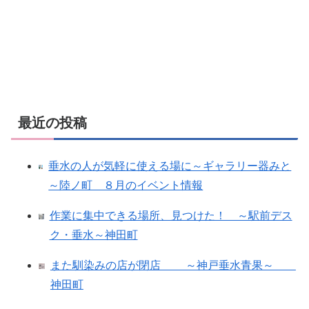
最近の投稿
垂水の人が気軽に使える場に～ギャラリー器みと
～陸ノ町 ８月のイベント情報
作業に集中できる場所、見つけた！ ～駅前デス
ク・垂水～神田町
また馴染みの店が閉店 ～神戸垂水青果～
神田町