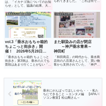
られてきました。「これは何でし
は、「イカナゴ漁についてのお知
ょう、布団太鼓？」とコメント付
らせ」として、協議の結果、大阪
きで。調べてみました。布団太
湾側は資源保護のため本年度のイ
鼓、「棒締め」という1年に1回
カナゴ漁は、3年連続で自主休漁
垂水おもちゃ箱応援BOX
ぺちゃくちゃBOX
の行事だそうです。5月10日、行
となったことを伝えた。播磨灘で
われたようです。秋祭りに向け
は6日に試験操業が行われ、イカ
て...
ナゴのシンコ漁は3月17日に解...
vol.3「垂水おもちゃ箱的
また馴染みの店が閉店
ちょこっと街歩き」開
～神戸垂水青果～
催！ 2026年5月28日
神田町
(木) 要予約
「垂水おもちゃ箱的 ちょこっと
「和田商店」の時代から、垂水商
街歩き」第3弾は、垂水の人でも
店街の八百屋さんとして、買い物
普段はあまり行くことがない「西
客から支持されていた、「神戸垂
舞子」。朝霧から西舞子あたり
水青果」。2022年に現在の地に
を、ゆっくり歩きます。募集は
移転、店も広くなって買いやすく
12名です。ご参加くださいね。
なったと評判だったが・・・。今
夏、8月13日に閉店とのこと。残
念だが、イオンモール神戸南...
垂水にがんばってほしいから・・・私た
ちにできること ～エンタメ編 【APAパ
ソコン教室】松山剛さん～