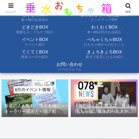
ようこそ垂水おもちゃ箱へ。垂水の情報を自分たちの目でみて聞いて伝えます
メニュー
検索
もぐもぐBOX
垂水おもちゃ箱応援BOX
食べ物のお店紹介
ピックアップ#PR
どきどきBOX
わくわくBOX
素敵な人・グループ紹介
食べ物以外のお店紹介
イベントBOX
ぺちゃくちゃBOX
イベント紹介
おもちゃ箱からのひとこと
てくてくBOX
きょろきょろBOX
散策コースの紹介
垂水で発見したもの紹介
お問い合わせ
メールフォーム
垂水の人が気軽に使える場に～
【神戸偉人館】垂水区「垂水お
ギャラリー器みと～陸ノ町 ８
もちゃ箱」垂水の一大メディ
月のイベント情報
ア！？｜神戸の魅力を凸インタ
ビュー！！【078NEWS( 078ニ
ュース)】