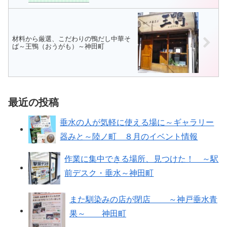
材料から厳選、こだわりの鴨だし中華そ
ば～王鴨（おうがも）～神田町
最近の投稿
垂水の人が気軽に使える場に～ギャラリー
器みと～陸ノ町 ８月のイベント情報
作業に集中できる場所、見つけた！ ～駅
前デスク・垂水～神田町
また馴染みの店が閉店 ～神戸垂水青
果～ 神田町