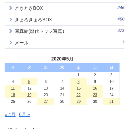
246
どきどきBOX
450
きょろきょろBOX
473
写真館(歴代トップ写真）
7
メール
2020年5月
月
火
水
木
金
土
日
1
2
3
4
5
6
7
8
9
10
11
12
13
14
15
16
17
18
19
20
21
22
23
24
25
26
27
28
29
30
31
« 4月
6月 »