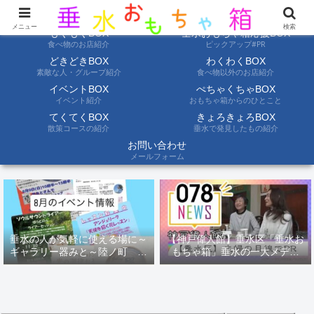
ようこそ垂水おもちゃ箱へ。垂水の情報を自分たちの目でみて聞いて伝えます
メニュー
検索
もぐもぐBOX
垂水おもちゃ箱応援BOX
食べ物のお店紹介
ピックアップ#PR
どきどきBOX
わくわくBOX
素敵な人・グループ紹介
食べ物以外のお店紹介
イベントBOX
ぺちゃくちゃBOX
イベント紹介
おもちゃ箱からのひとこと
てくてくBOX
きょろきょろBOX
散策コースの紹介
垂水で発見したもの紹介
お問い合わせ
メールフォーム
垂水の人が気軽に使える場に～
【神戸偉人館】垂水区「垂水お
ギャラリー器みと～陸ノ町 ８
もちゃ箱」垂水の一大メディ
月のイベント情報
ア！？｜神戸の魅力を凸インタ
ビュー！！【078NEWS( 078ニ
ュース)】