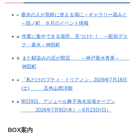
垂水の人が気軽に使える場に～ギャラリー器みと
～陸ノ町 ８月のイベント情報
作業に集中できる場所、見つけた！ ～駅前デス
ク・垂水～神田町
また馴染みの店が閉店 ～神戸垂水青果～
神田町
「私だけのプティ・トリアノン」2026年7月18日
(土) 五色山西洋館
明日9日、アジュール舞子海水浴場オープン
2026年7月9日(木）～8月23日(日）
BOX案内