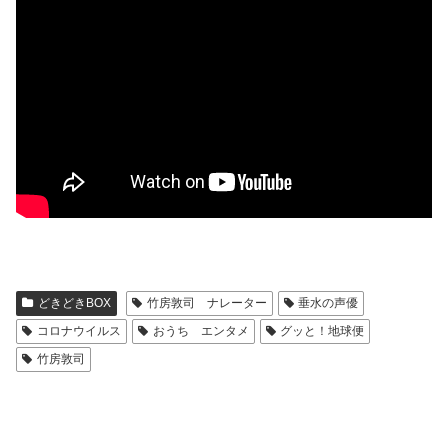
どきどきBOX
竹房敦司 ナレーター
垂水の声優
コロナウイルス
おうち エンタメ
グッと！地球便
竹房敦司