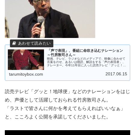
「声で表現」、番組に命吹き込むナレーション
～竹房敦司さん～
映画、テレビ、ラジオなどのメディアで、映像に合わせて
言葉をのせ、あるいは朗読、解説をする「声の表現者」、
ナレーター。今年11年目に入った読売テレビ「グッと！地
球便」のナレーションを担当している竹房敦司さんは、現
在その第一線で活躍中。テレビや...
2017.06.15
tarumitoybox.com
読売テレビ「グッと！地球便」などのナレーションをはじ
め、声優として活躍しておられる竹房敦司さん。
「ラストで皆さんに何かを考えてもらえればいいなぁ」
と、こころよく公開を承諾してくださいました。