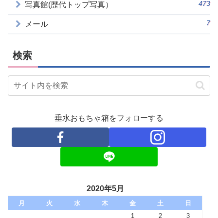
473
写真館(歴代トップ写真）
7
メール
検索
垂水おもちゃ箱をフォローする
2020年5月
月
火
水
木
金
土
日
1
2
3