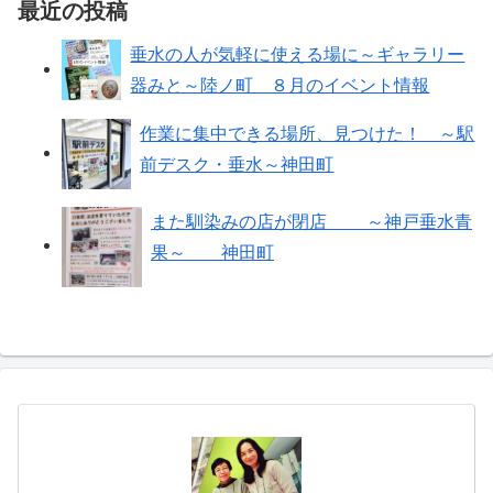
最近の投稿
垂水の人が気軽に使える場に～ギャラリー
器みと～陸ノ町 ８月のイベント情報
作業に集中できる場所、見つけた！ ～駅
前デスク・垂水～神田町
また馴染みの店が閉店 ～神戸垂水青
果～ 神田町