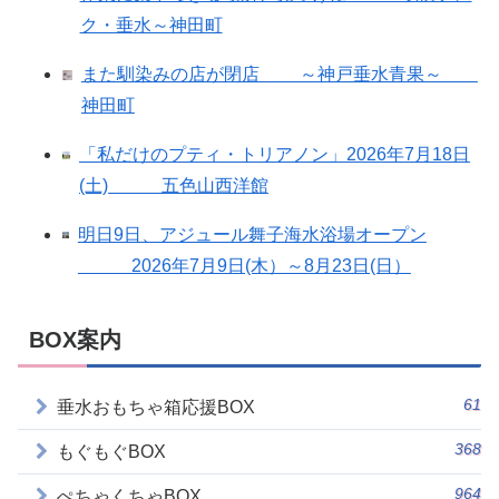
ク・垂水～神田町
また馴染みの店が閉店 ～神戸垂水青果～
神田町
「私だけのプティ・トリアノン」2026年7月18日
(土) 五色山西洋館
明日9日、アジュール舞子海水浴場オープン
2026年7月9日(木）～8月23日(日）
BOX案内
61
垂水おもちゃ箱応援BOX
368
もぐもぐBOX
964
ぺちゃくちゃBOX