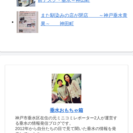
前デスク・垂水～神田町
また馴染みの店が閉店 ～神戸垂水青
果～ 神田町
垂水おもちゃ箱
神戸市垂水区在住の元ミニコミレポーター2人が運営す
る垂水の情報発信ブログです。
2012年から自分たちの目で見て聞いた垂水の情報を発