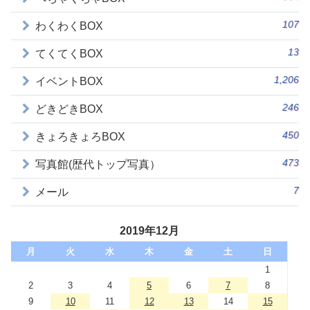
107
わくわくBOX
13
てくてくBOX
1,206
イベントBOX
246
どきどきBOX
450
きょろきょろBOX
473
写真館(歴代トップ写真）
7
メール
2019年12月
月
火
水
木
金
土
日
1
2
3
4
5
6
7
8
9
10
11
12
13
14
15