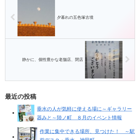
でも参加 OK （謎...
夕暮れの五色塚古墳
静かに、個性豊かな老舗店、閉店
最近の投稿
垂水の人が気軽に使える場に～ギャラリー
器みと～陸ノ町 ８月のイベント情報
作業に集中できる場所、見つけた！ ～駅