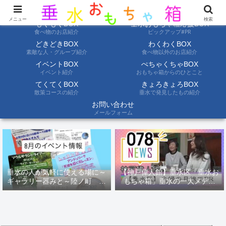
ようこそ垂水おもちゃ箱へ。垂水の情報を自分たちの目でみて聞いて伝えます
メニュー
検索
もぐもぐBOX
垂水おもちゃ箱応援BOX
食べ物のお店紹介
ピックアップ#PR
どきどきBOX
わくわくBOX
素敵な人・グループ紹介
食べ物以外のお店紹介
イベントBOX
ぺちゃくちゃBOX
イベント紹介
おもちゃ箱からのひとこと
てくてくBOX
きょろきょろBOX
散策コースの紹介
垂水で発見したもの紹介
お問い合わせ
メールフォーム
垂水の人が気軽に使える場に～
【神戸偉人館】垂水区「垂水お
ギャラリー器みと～陸ノ町 ８
もちゃ箱」垂水の一大メディ
月のイベント情報
ア！？｜神戸の魅力を凸インタ
ビュー！！【078NEWS( 078ニ
ュース)】