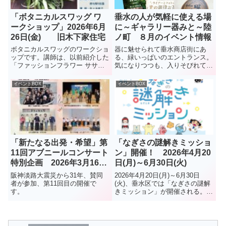
「ボタニカルスワッグ ワ
垂水の人が気軽に使える場
ークショップ」2026年6月
に～ギャラリー器みと～陸
26日(金) 旧木下家住宅
ノ町 ８月のイベント情報
ボタニカルスワッグのワークショ
器に魅せられて垂水商店街にあ
ップです。講師は、以前紹介した
る、緑いっぱいのエントランス。
「ファッションフラワー ササ
気になりつつも、入りそびれてい
キ」の佐々木麻子さんです。
る人も多いのでは？2階にあるギ
ャラリー器みとは、器好きのオー
イベントBOX
イベントBOX
ナー小坂さんのこだわりが詰まっ
た食器が並ぶおしゃれな空間。ア
ンティーク家具に並ぶのは、季節
の...
「新たなる出発・希望」第
「なぎさの謎解きミッショ
11回アブニールコンサート
ン」開催！ 2026年4月20
特別企画 2026年3月16日
日(月)～6月30日(火)
(月) 垂水区役所1階ロビー
阪神淡路大震災から31年、賛同
2026年4月20日(月)～6月30日
者が参加、第11回目の開催で
(火)、垂水区では「なぎさの謎解
す。
きミッション」が開催される。ま
ずマップを入手舞子から垂水の海
辺のエリアを巡り、キャラクター
達の謎解きミッションに挑戦する
イベントで、参加は無料、どなた