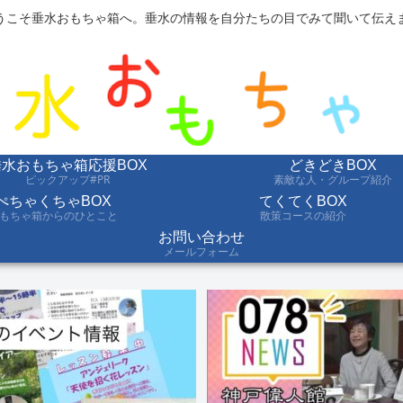
うこそ垂水おもちゃ箱へ。垂水の情報を自分たちの目でみて聞いて伝え
垂水おもちゃ箱応援BOX
どきどきBOX
ピックアップ#PR
素敵な人・グループ紹介
ぺちゃくちゃBOX
てくてくBOX
もちゃ箱からのひとこと
散策コースの紹介
お問い合わせ
メールフォーム