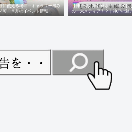
軽に使える場に～ギャラリー器み
【神戸偉人館】垂水区「垂水お
ノ町 ８月のイベント情報
の一大メディア！？｜神戸の魅
ュー！！【078NEWS( 07