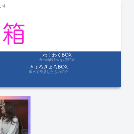
ます
わくわくBOX
食べ物以外のお店紹介
きょろきょろBOX
垂水で発見したもの紹介