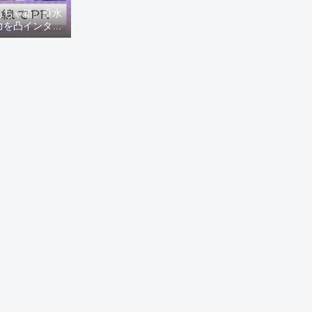
もちゃ箱」垂水
力を凸インタビ
8ニュース)】