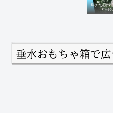
垂水の人が気
と～陸