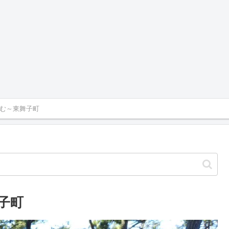
む～東舞子町
子町