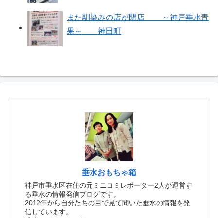
また馴染みの店が閉店 ～神戸垂水青
果～ 神田町
垂水おもちゃ箱
神戸市垂水区在住の元ミニコミレポーター2人が運営す
る垂水の情報発信ブログです。
2012年から自分たちの目で見て聞いた垂水の情報を発
信しています。