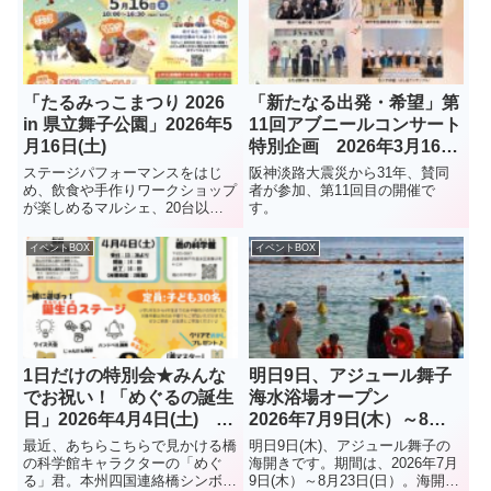
「たるみっこまつり 2026
「新たなる出発・希望」第
in 県立舞子公園」2026年5
11回アブニールコンサート
月16日(土)
特別企画 2026年3月16日
(月) 垂水区役所1階ロビー
ステージパフォーマンスをはじ
阪神淡路大震災から31年、賛同
め、飲食や手作りワークショップ
者が参加、第11回目の開催で
が楽しめるマルシェ、20台以上
す。
のはたらく車が集まる子ども向け
イベント、会場内を巡る謎解きラ
イベントBOX
イベントBOX
リーなど、多彩なプログラムを用
意。まだ予定が決まっていない人
はぜひ！
1日だけの特別会★みんな
明日9日、アジュール舞子
でお祝い！「めぐるの誕生
海水浴場オープン
日」2026年4月4日(土) 橋
2026年7月9日(木）～8月
の科学館
23日(日）
最近、あちらこちらで見かける橋
明日9日(木)、アジュール舞子の
の科学館キャラクターの「めぐ
海開きです。期間は、2026年7月
る」君。本州四国連絡橋シンボル
9日(木）～8月23日(日）。海開き