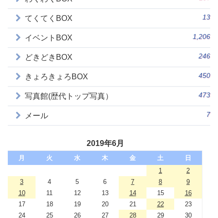
13
てくてくBOX
1,206
イベントBOX
246
どきどきBOX
450
きょろきょろBOX
473
写真館(歴代トップ写真）
7
メール
2019年6月
月
火
水
木
金
土
日
1
2
3
4
5
6
7
8
9
10
11
12
13
14
15
16
17
18
19
20
21
22
23
24
25
26
27
28
29
30