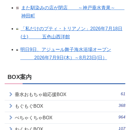
また馴染みの店が閉店 ～神戸垂水青果～
神田町
「私だけのプティ・トリアノン」2026年7月18日
(土) 五色山西洋館
明日9日、アジュール舞子海水浴場オープン
2026年7月9日(木）～8月23日(日）
BOX案内
61
垂水おもちゃ箱応援BOX
368
もぐもぐBOX
964
ぺちゃくちゃBOX
107
わくわくBOX