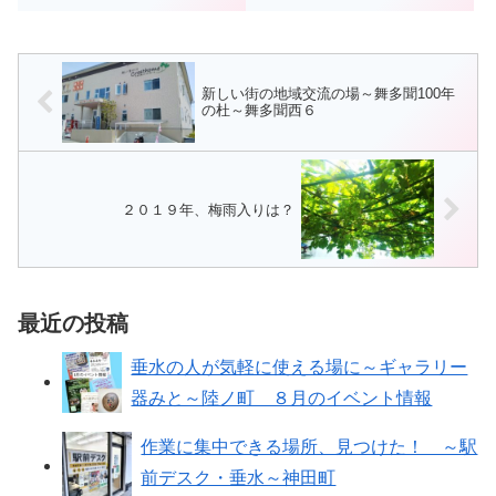
キャラクターの「わたる」君とと
イベントとして、 消防音楽隊演
もに、垂水でおなじみのキャラで
奏があります（13：30～13：
す。先日、垂水区役所ロビーで開
50）。（予定演奏曲）・ライラ
催されたコンサートにも出演
ック・好きすぎて滅・名探偵コナ
ン・あー夏休み夏...
新しい街の地域交流の場～舞多聞100年
の杜～舞多聞西６
２０１９年、梅雨入りは？
最近の投稿
垂水の人が気軽に使える場に～ギャラリー
器みと～陸ノ町 ８月のイベント情報
作業に集中できる場所、見つけた！ ～駅
前デスク・垂水～神田町