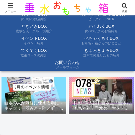
ようこそ垂水おもちゃ箱へ。垂水の情報を自分たちの目でみて聞いて伝えます
メニュー
検索
もぐもぐBOX
垂水おもちゃ箱応援BOX
食べ物のお店紹介
ピックアップ#PR
どきどきBOX
わくわくBOX
素敵な人・グループ紹介
食べ物以外のお店紹介
イベントBOX
ぺちゃくちゃBOX
イベント紹介
おもちゃ箱からのひとこと
てくてくBOX
きょろきょろBOX
散策コースの紹介
垂水で発見したもの紹介
お問い合わせ
メールフォーム
垂水の人が気軽に使える場に～
【神戸偉人館】垂水区「垂水お
ギャラリー器みと～陸ノ町 ８
もちゃ箱」垂水の一大メディ
月のイベント情報
ア！？｜神戸の魅力を凸インタ
ビュー！！【078NEWS( 078ニ
ュース)】