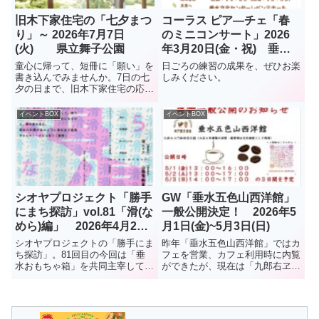
旧木下家住宅の「七夕まつ
コーラス ピア―チェ「春
り」～ 2026年7月7日
のミニコンサート」2026
(火) 県立舞子公園
年3月20日(金・祝) 垂水
文化センターレバンテホー
童心に帰って、短冊に「願い」を
日ごろの練習の成果を、ぜひお楽
ル(レバンテ垂水2番館3階)
書き込んでみませんか。7日の七
しみください。
夕の日まで、旧木下家住宅の応接
間では、笹飾りの「短冊」の用意
がされているそうです。
イベントBOX
イベントBOX
シオヤプロジェクト「勝手
GW「垂水五色山西洋館」
にまち探訪」vol.81「滑(な
一般公開決定！ 2026年5
めら)編」 2026年4月22
月1日(金)~5月3日(日)
日(水)
シオヤプロジェクトの「勝手にま
昨年「垂水五色山西洋館」ではカ
ち探訪」。81回目の今回は「垂
フェを営業、カフェ利用時に内覧
水おもちゃ箱」を共同主宰してい
ができたが、現在は「九郎右ヱ門
る、堀が案内人をさせていただき
珈琲店」での営業に戻り、同館を
ます。堀の案内は、「陸」「多
訪れる機会が激減した。今回は、
聞」に続いて、今回3度目。「滑
ゴールデンウイークを利用して、
（なめら）」です。よろしく。日
3日間だけ公開されることに。館