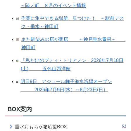
～陸ノ町 ８月のイベント情報
作業に集中できる場所、見つけた！ ～駅前デス
ク・垂水～神田町
また馴染みの店が閉店 ～神戸垂水青果～
神田町
「私だけのプティ・トリアノン」2026年7月18日
(土) 五色山西洋館
明日9日、アジュール舞子海水浴場オープン
2026年7月9日(木）～8月23日(日）
BOX案内
61
垂水おもちゃ箱応援BOX