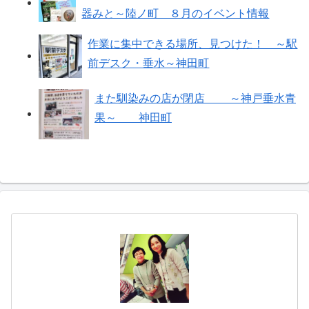
器みと～陸ノ町 ８月のイベント情報
作業に集中できる場所、見つけた！ ～駅
前デスク・垂水～神田町
また馴染みの店が閉店 ～神戸垂水青
果～ 神田町