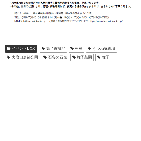
イベントBOX
舞子古墳群
朝霧
きつね塚古墳
大歳山遺跡公園
石谷の石窟
舞子墓園
舞子