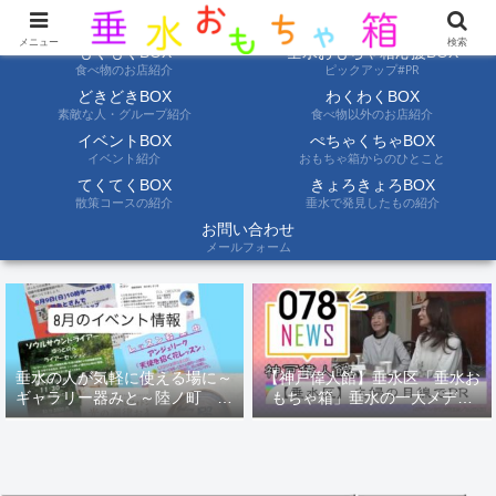
ようこそ垂水おもちゃ箱へ。垂水の情報を自分たちの目でみて聞いて伝えます
メニュー
検索
もぐもぐBOX
垂水おもちゃ箱応援BOX
食べ物のお店紹介
ピックアップ#PR
どきどきBOX
わくわくBOX
素敵な人・グループ紹介
食べ物以外のお店紹介
イベントBOX
ぺちゃくちゃBOX
イベント紹介
おもちゃ箱からのひとこと
てくてくBOX
きょろきょろBOX
散策コースの紹介
垂水で発見したもの紹介
お問い合わせ
メールフォーム
垂水の人が気軽に使える場に～
【神戸偉人館】垂水区「垂水お
ギャラリー器みと～陸ノ町 ８
もちゃ箱」垂水の一大メディ
月のイベント情報
ア！？｜神戸の魅力を凸インタ
ビュー！！【078NEWS( 078ニ
ュース)】