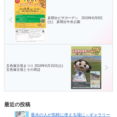
時：2026年4月22日(水) ...
内には管理人酒井さんが集めた
稀...
多聞台ピザガーデン 2019年6月8日
(土) 多聞台中央公園
五色塚古墳まつり 2019年6月15日(土)
五色塚古墳とその周辺
最近の投稿
垂水の人が気軽に使える場に～ギャラリー