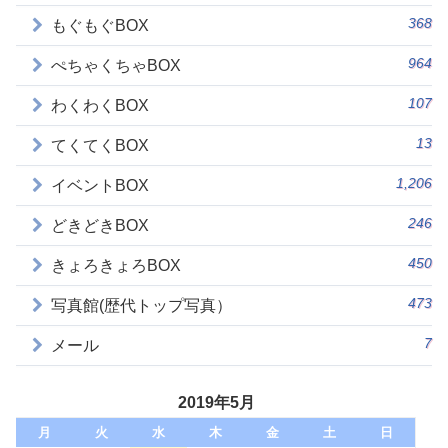
368
もぐもぐBOX
964
ぺちゃくちゃBOX
107
わくわくBOX
13
てくてくBOX
1,206
イベントBOX
246
どきどきBOX
450
きょろきょろBOX
473
写真館(歴代トップ写真）
7
メール
2019年5月
月
火
水
木
金
土
日