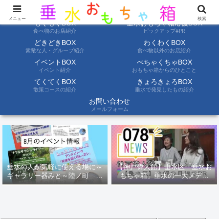
ようこそ垂水おもちゃ箱へ。垂水の情報を自分たちの目でみて聞いて伝えます
メニュー
検索
もぐもぐBOX
垂水おもちゃ箱応援BOX
食べ物のお店紹介
ピックアップ#PR
どきどきBOX
わくわくBOX
素敵な人・グループ紹介
食べ物以外のお店紹介
イベントBOX
ぺちゃくちゃBOX
イベント紹介
おもちゃ箱からのひとこと
てくてくBOX
きょろきょろBOX
散策コースの紹介
垂水で発見したもの紹介
お問い合わせ
メールフォーム
垂水の人が気軽に使える場に～
【神戸偉人館】垂水区「垂水お
ギャラリー器みと～陸ノ町 ８
もちゃ箱」垂水の一大メディ
月のイベント情報
ア！？｜神戸の魅力を凸インタ
ビュー！！【078NEWS( 078ニ
ュース)】