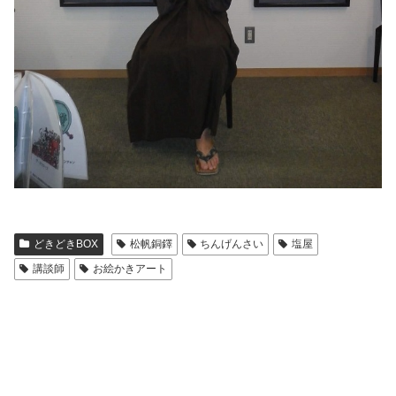
どきどきBOX
松帆銅鐸
ちんげんさい
塩屋
講談師
お絵かきアート