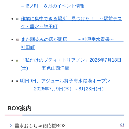
～陸ノ町 ８月のイベント情報
作業に集中できる場所、見つけた！ ～駅前デス
ク・垂水～神田町
また馴染みの店が閉店 ～神戸垂水青果～
神田町
「私だけのプティ・トリアノン」2026年7月18日
(土) 五色山西洋館
明日9日、アジュール舞子海水浴場オープン
2026年7月9日(木）～8月23日(日）
BOX案内
61
垂水おもちゃ箱応援BOX