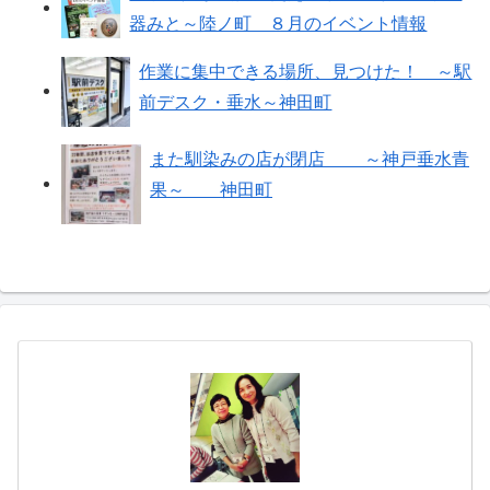
器みと～陸ノ町 ８月のイベント情報
作業に集中できる場所、見つけた！ ～駅
前デスク・垂水～神田町
また馴染みの店が閉店 ～神戸垂水青
果～ 神田町