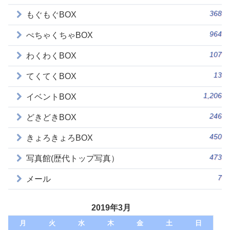
368
もぐもぐBOX
964
ぺちゃくちゃBOX
107
わくわくBOX
13
てくてくBOX
1,206
イベントBOX
246
どきどきBOX
450
きょろきょろBOX
473
写真館(歴代トップ写真）
7
メール
2019年3月
月
火
水
木
金
土
日