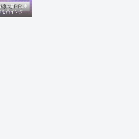
もちゃ箱」垂水
力を凸インタビ
8ニュース)】