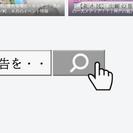
軽に使える場に～ギャラリー器み
【神戸偉人館】垂水区「垂水お
ノ町 ８月のイベント情報
の一大メディア！？｜神戸の魅
ュー！！【078NEWS( 07