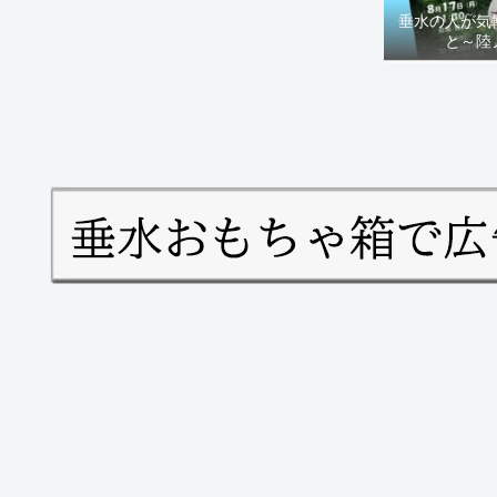
垂水の人が気
と～陸