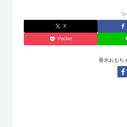
シ
X
Pocket
垂水おもち