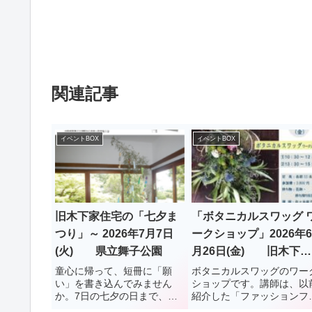
関連記事
イベントBOX
イベントBOX
旧木下家住宅の「七夕ま
「ボタニカルスワッグ 
つり」～ 2026年7月7日
ークショップ」2026年6
(火) 県立舞子公園
月26日(金) 旧木下家
住宅
童心に帰って、短冊に「願
ボタニカルスワッグのワー
い」を書き込んでみません
ショップです。講師は、以
か。7日の七夕の日まで、旧
紹介した「ファッションフ
木下家住宅の応接間では、笹
ワー ササキ」の佐々木麻子