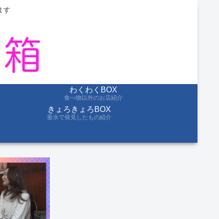
ます
わくわくBOX
食べ物以外のお店紹介
きょろきょろBOX
垂水で発見したもの紹介