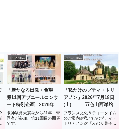
イベントBOX
イベントBOX
ワ
「新たなる出発・希望」
「私だけのプティ・トリ
第11回アブニールコンサ
アノン」2026年7月18日
ート特別企画 2026年3
(土) 五色山西洋館
月16日(月) 垂水区役所1
ク
阪神淡路大震災から31年、賛
フランス文化＆ティータイム
前
同者が参加、第11回目の開催
のご案内🌿私だけのプティ・
階ロビー
ラ
です。
トリアノン🌿「みのり菓子」
さ
を主宰する小林優子さんとフ