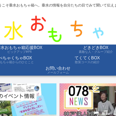
うこそ垂水おもちゃ箱へ。垂水の情報を自分たちの目でみて聞いて伝え
垂水おもちゃ箱応援BOX
どきどきBOX
ピックアップ#PR
素敵な人・グループ紹介
ぺちゃくちゃBOX
てくてくBOX
もちゃ箱からのひとこと
散策コースの紹介
お問い合わせ
メールフォーム