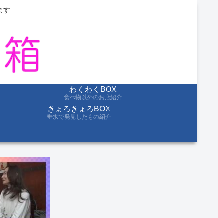
ます
わくわくBOX
食べ物以外のお店紹介
きょろきょろBOX
垂水で発見したもの紹介