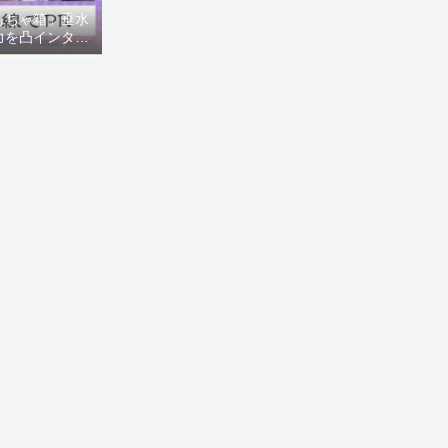
もちゃ箱」垂水
力を凸インタビ
8ニュース)】