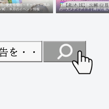
軽に使える場に～ギャラリー器み
【神戸偉人館】垂水区「垂水お
ノ町 ８月のイベント情報
の一大メディア！？｜神戸の魅
ュー！！【078NEWS( 07