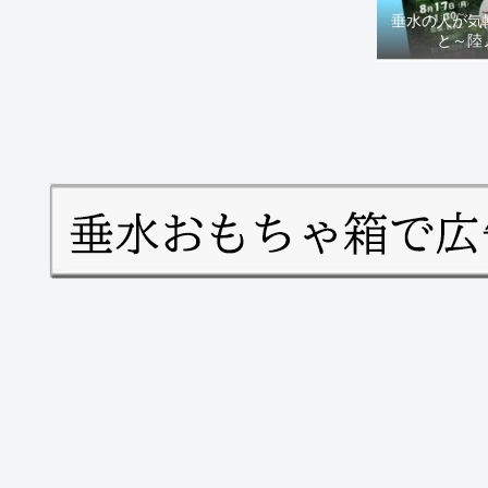
垂水の人が気
と～陸