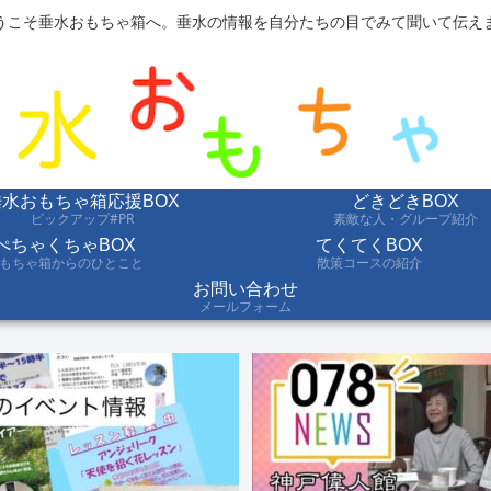
うこそ垂水おもちゃ箱へ。垂水の情報を自分たちの目でみて聞いて伝え
垂水おもちゃ箱応援BOX
どきどきBOX
ピックアップ#PR
素敵な人・グループ紹介
ぺちゃくちゃBOX
てくてくBOX
もちゃ箱からのひとこと
散策コースの紹介
お問い合わせ
メールフォーム