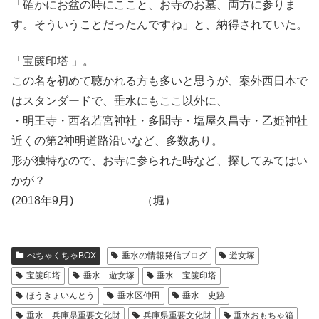
「確かにお盆の時にここと、お寺のお墓、両方に参りま
す。そういうことだったんですね」と、納得されていた。
「宝篋印塔 」。
この名を初めて聴かれる方も多いと思うが、案外西日本で
はスタンダードで、垂水にもここ以外に、
・明王寺・西名若宮神社・多聞寺・塩屋久昌寺・乙姫神社
近くの第2神明道路沿いなど、多数あり。
形が独特なので、お寺に参られた時など、探してみてはい
かが？
(2018年9月) （堀）
ぺちゃくちゃBOX
垂水の情報発信ブログ
遊女塚
宝篋印塔
垂水 遊女塚
垂水 宝篋印塔
ほうきょいんとう
垂水区仲田
垂水 史跡
垂水 兵庫県重要文化財
兵庫県重要文化財
垂水おもちゃ箱