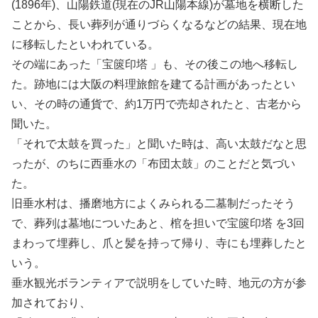
(1896年)、山陽鉄道(現在のJR山陽本線)が墓地を横断した
ことから、長い葬列が通りづらくなるなどの結果、現在地
に移転したといわれている。
その端にあった「宝篋印塔 」も、その後この地へ移転し
た。跡地には大阪の料理旅館を建てる計画があったとい
い、その時の通貨で、約1万円で売却されたと、古老から
聞いた。
「それで太鼓を買った」と聞いた時は、高い太鼓だなと思
ったが、のちに西垂水の「布団太鼓」のことだと気づい
た。
旧垂水村は、播磨地方によくみられる二墓制だったそう
で、葬列は墓地についたあと、棺を担いで宝篋印塔 を3回
まわって埋葬し、爪と髪を持って帰り、寺にも埋葬したと
いう。
垂水観光ボランティアで説明をしていた時、地元の方が参
加されており、