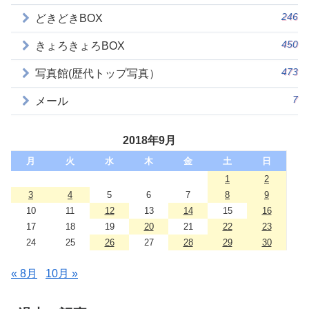
246
どきどきBOX
450
きょろきょろBOX
473
写真館(歴代トップ写真）
7
メール
2018年9月
月
火
水
木
金
土
日
1
2
3
4
5
6
7
8
9
10
11
12
13
14
15
16
17
18
19
20
21
22
23
24
25
26
27
28
29
30
« 8月
10月 »