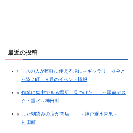
最近の投稿
垂水の人が気軽に使える場に～ギャラリー器みと
～陸ノ町 ８月のイベント情報
作業に集中できる場所、見つけた！ ～駅前デス
ク・垂水～神田町
また馴染みの店が閉店 ～神戸垂水青果～
神田町