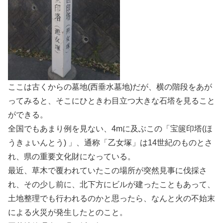
ここは古くからの墓地(西垂水墓地)だが、横の階段をあが
ってみると、そこにひときわ目立つ大きな石塔を見ること
ができる。
全国でもあまり例を見ない、4mに及ぶこの「宝篋印塔(ほ
うきょいんとう) 」、通称「乙女塚」は14世紀のものとさ
れ、県の重要文化財になっている。
最近、草木で覆われていたこの場所が突然見事に伐採さ
れ、その少し前に、北下方にビルが建ったこともあって、
土地整理でも行われるのかと思ったら、なんと火の不始末
による火災が発生したとのこと。