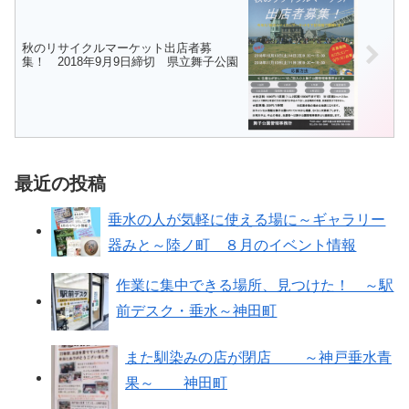
秋のリサイクルマーケット出店者募
集！ 2018年9月9日締切 県立舞子公園
最近の投稿
垂水の人が気軽に使える場に～ギャラリー
器みと～陸ノ町 ８月のイベント情報
作業に集中できる場所、見つけた！ ～駅
前デスク・垂水～神田町
また馴染みの店が閉店 ～神戸垂水青
果～ 神田町