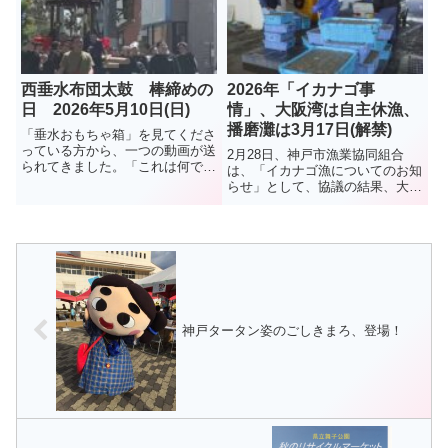
夏、8月13日に閉店とのこと。残
念なことにここで、2025年1月9
念だが、イオンモール神戸南...
日、女性2人が電車と接触する...
西垂水布団太鼓 棒締めの
2026年「イカナゴ事
日 2026年5月10日(日)
情」、大阪湾は自主休漁、
播磨灘は3月17日(解禁)
「垂水おもちゃ箱」を見てくださ
っている方から、一つの動画が送
2月28日、神戸市漁業協同組合
られてきました。「これは何でし
は、「イカナゴ漁についてのお知
ょう、布団太鼓？」とコメント付
らせ」として、協議の結果、大阪
きで。調べてみました。布団太
湾側は資源保護のため本年度のイ
鼓、「棒締め」という1年に1回
カナゴ漁は、3年連続で自主休漁
の行事だそうです。5月10日、行
となったことを伝えた。播磨灘で
われたようです。秋祭りに向け
は6日に試験操業が行われ、イカ
て...
ナゴのシンコ漁は3月17日に解...
神戸タータン姿のごしきまろ、登場！