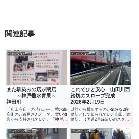
関連記事
ぺちゃくちゃBOX
ぺちゃくちゃBOX
また馴染みの店が閉店
これでひと安心 山田川西
～神戸垂水青果～
踏切のスロープ完成
神田町
2026年2月19日
「和田商店」の時代から、垂水商
以前から横断するのが危険な2段
店街の八百屋さんとして、買い物
踏切として知られていた山田川西
客から支持されていた、「神戸垂
踏切。（国道2号線沿いのスター
水青果」。2022年に現在の地に
バックスの目の前の踏切）垂水お
移転、店も広くなって買いやすく
もちゃ箱でも危険な踏切として
ぺちゃくちゃBOX
ぺちゃくちゃBOX
なったと評判だったが・・・。今
10年ほど前に紹介していた。残