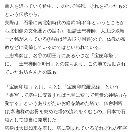
商人を追っていく途中、この地で溺死、それを祀ったもの
という伝承から。
実際は、石塔に南北朝時代の建武4年(4年というところか
ら北朝側の文化圏との話も)、勧請士忠禅師、大工沙弥願
一と銘が入っている(現在は読み取り困難)ので、仏教の布
教などに関係しているのではといわれている。
士忠禅師は、名谷の明王寺にある小さな「宝篋印塔 」
に、「士忠禅師100日」との銘もあり、この地で活動され
ていたお坊さんとの説も。
「宝篋印塔 」とは、もとは「宝篋印陀羅尼経」という
「書写して塔中に安置すれば七宝に変じて無量の神秘力を
発する」というありがたいお経を納めた塔で、仏舎利塔
(お釈迦様のお骨を納めた塔)の流れをくむもの。日本で石
塔として独自に発展した。
塔身は大日如来を表し、塔に刻まれているそれぞれの梵字