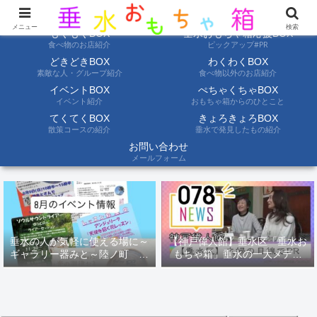
ようこそ垂水おもちゃ箱へ。垂水の情報を自分たちの目でみて聞いて伝えます
メニュー
検索
もぐもぐBOX
垂水おもちゃ箱応援BOX
食べ物のお店紹介
ピックアップ#PR
どきどきBOX
わくわくBOX
素敵な人・グループ紹介
食べ物以外のお店紹介
イベントBOX
ぺちゃくちゃBOX
イベント紹介
おもちゃ箱からのひとこと
てくてくBOX
きょろきょろBOX
散策コースの紹介
垂水で発見したもの紹介
お問い合わせ
メールフォーム
垂水の人が気軽に使える場に～
【神戸偉人館】垂水区「垂水お
ギャラリー器みと～陸ノ町 ８
もちゃ箱」垂水の一大メディ
月のイベント情報
ア！？｜神戸の魅力を凸インタ
ビュー！！【078NEWS( 078ニ
ュース)】