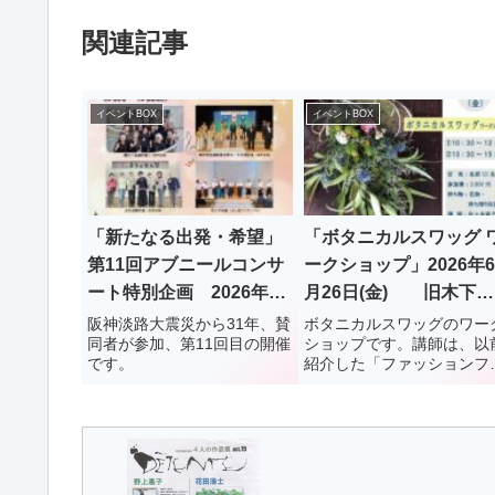
関連記事
イベントBOX
イベントBOX
「新たなる出発・希望」
「ボタニカルスワッグ 
第11回アブニールコンサ
ークショップ」2026年6
ート特別企画 2026年3
月26日(金) 旧木下家
月16日(月) 垂水区役所1
住宅
阪神淡路大震災から31年、賛
ボタニカルスワッグのワー
同者が参加、第11回目の開催
ショップです。講師は、以
階ロビー
です。
紹介した「ファッションフ
ワー ササキ」の佐々木麻子
んです。