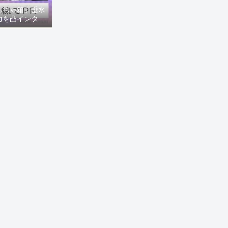
もちゃ箱」垂水
力を凸インタビ
8ニュース)】