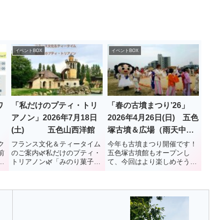
イベントBOX
イベントBOX
ワ
「私だけのプティ・トリ
「春の古墳まつり’26」
アノン」2026年7月18日
2026年4月26日(日) 五色
(土) 五色山西洋館
塚古墳＆広場（雨天中
止）
ク
フランス文化＆ティータイム
今年も古墳まつり開催です！
前
のご案内🌿私だけのプティ・
五色塚古墳館もオープンし
ラ
トリアノン🌿「みのり菓子」
て、今回はより楽しめそうで
さ
を主宰する小林優子さんとフ
すね。
ランス文化研究家のYOKOの
はじめてのコラボレーショ
ン。テーマは「フランスのお
庭」です。マリー・アントワ
ネットが愛した離宮「プテ