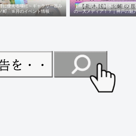
軽に使える場に～ギャラリー器み
【神戸偉人館】垂水区「垂水お
ノ町 ８月のイベント情報
の一大メディア！？｜神戸の魅
ュー！！【078NEWS( 07