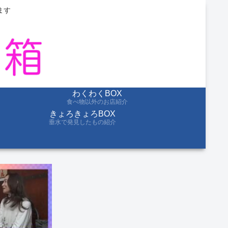
ます
わくわくBOX
食べ物以外のお店紹介
きょろきょろBOX
垂水で発見したもの紹介