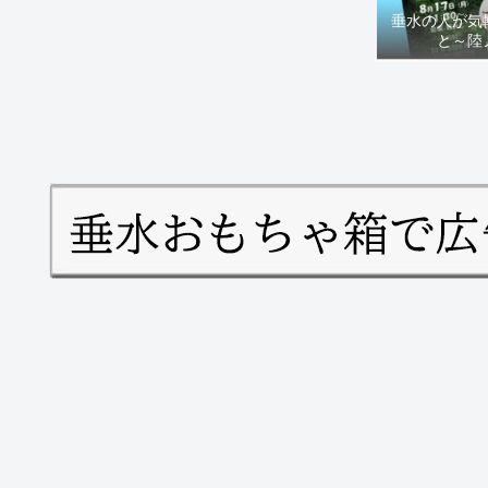
垂水の人が気
と～陸