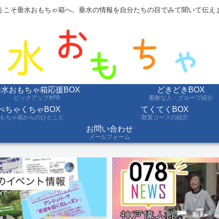
うこそ垂水おもちゃ箱へ。垂水の情報を自分たちの目でみて聞いて伝え
垂水おもちゃ箱応援BOX
どきどきBOX
ピックアップ#PR
素敵な人・グループ紹介
ぺちゃくちゃBOX
てくてくBOX
もちゃ箱からのひとこと
散策コースの紹介
お問い合わせ
メールフォーム