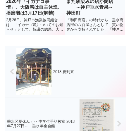
2026年「イカナゴ事
また馴染みの店が閉店
情」、大阪湾は自主休漁、
～神戸垂水青果～
播磨灘は3月17日(解禁)
神田町
2月28日、神戸市漁業協同組合
「和田商店」の時代から、垂水商
は、「イカナゴ漁についてのお知
店街の八百屋さんとして、買い物
らせ」として、協議の結果、大阪
客から支持されていた、「神戸垂
湾側は資源保護のため本年度のイ
水青果」。2022年に現在の地に
カナゴ漁は、3年連続で自主休漁
移転、店も広くなって買いやすく
となったことを伝えた。播磨灘で
なったと評判だったが・・・。今
は6日に試験操業が行われ、イカ
夏、8月13日に閉店とのこと。残
ナゴのシンコ漁は3月17日に解...
念だが、イオンモール神戸南...
2018 夏到来
垂水区夏休み 小・中学生手話教室 2018
年7月27日～ 垂水年金会館