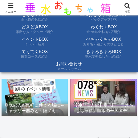
ようこそ垂水おもちゃ箱へ。垂水の情報を自分たちの目でみて聞いて伝えます
メニュー
検索
もぐもぐBOX
垂水おもちゃ箱応援BOX
食べ物のお店紹介
ピックアップ#PR
どきどきBOX
わくわくBOX
素敵な人・グループ紹介
食べ物以外のお店紹介
イベントBOX
ぺちゃくちゃBOX
イベント紹介
おもちゃ箱からのひとこと
てくてくBOX
きょろきょろBOX
散策コースの紹介
垂水で発見したもの紹介
お問い合わせ
メールフォーム
垂水の人が気軽に使える場に～
【神戸偉人館】垂水区「垂水お
ギャラリー器みと～陸ノ町 ８
もちゃ箱」垂水の一大メディ
月のイベント情報
ア！？｜神戸の魅力を凸インタ
ビュー！！【078NEWS( 078ニ
ュース)】