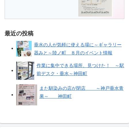
最近の投稿
垂水の人が気軽に使える場に～ギャラリー
器みと～陸ノ町 ８月のイベント情報
作業に集中できる場所、見つけた！ ～駅
前デスク・垂水～神田町
また馴染みの店が閉店 ～神戸垂水青
果～ 神田町