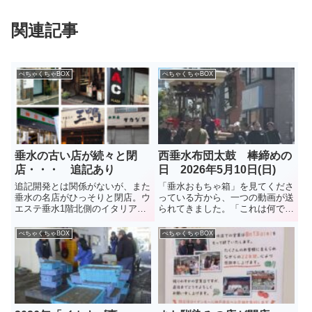
関連記事
ぺちゃくちゃBOX
ぺちゃくちゃBOX
垂水の古い店が続々と閉
西垂水布団太鼓 棒締めの
店・・・ 追記あり
日 2026年5月10日(日)
追記開発とは関係がないが、また
「垂水おもちゃ箱」を見てくださ
垂水の名店がひっそりと閉店。ウ
っている方から、一つの動画が送
エステ垂水1階北側のイタリアン
られてきました。「これは何でし
レストラン「Ａ e Ｂ」。10年ほ
ょう、布団太鼓？」とコメント付
どの営業だったが、店主の中田智
きで。調べてみました。布団太
ぺちゃくちゃBOX
ぺちゃくちゃBOX
弘さんは、知る人ぞ知る料理人。
鼓、「棒締め」という1年に1回
昨年12月27日に閉店したとのこ
の行事だそうです。5月10日、行
と。（2026年3月） ...
われたようです。秋祭りに向け
て...