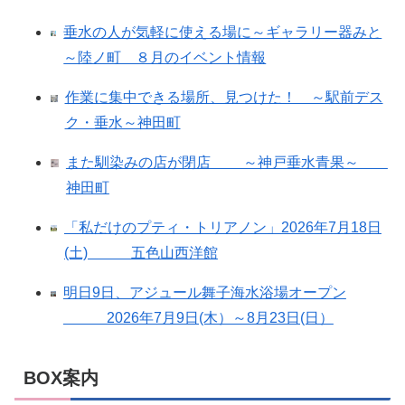
垂水の人が気軽に使える場に～ギャラリー器みと
～陸ノ町 ８月のイベント情報
作業に集中できる場所、見つけた！ ～駅前デス
ク・垂水～神田町
また馴染みの店が閉店 ～神戸垂水青果～
神田町
「私だけのプティ・トリアノン」2026年7月18日
(土) 五色山西洋館
明日9日、アジュール舞子海水浴場オープン
2026年7月9日(木）～8月23日(日）
BOX案内