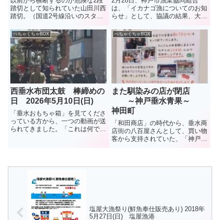
以前から横断するのが危険な2段
2月28日、神戸市漁業協同組合
踏切として知られていた山田川西
は、「イカナゴ漁についてのお知
踏切。（国道2号線沿いのスター
らせ」として、協議の結果、大阪
バックスの目の前の踏切）垂水お
湾側は資源保護のため本年度のイ
もちゃ箱でも危険な踏切として
カナゴ漁は、3年連続で自主休漁
ぺちゃくちゃBOX
ぺちゃくちゃBOX
10年ほど前に紹介していた。残
となったことを伝えた。播磨灘で
念なことにここで、2025年1月9
は6日に試験操業が行われ、イカ
日、女性2人が電車と接触する...
ナゴのシンコ漁は3月17日に解...
西垂水布団太鼓 棒締めの
また馴染みの店が閉店
日 2026年5月10日(日)
～神戸垂水青果～
神田町
「垂水おもちゃ箱」を見てくださ
っている方から、一つの動画が送
「和田商店」の時代から、垂水商
られてきました。「これは何でし
店街の八百屋さんとして、買い物
ょう、布団太鼓？」とコメント付
客から支持されていた、「神戸垂
きで。調べてみました。布団太
水青果」。2022年に現在の地に
鼓、「棒締め」という1年に1回
移転、店も広くなって買いやすく
の行事だそうです。5月10日、行
なったと評判だったが・・・。今
われたようです。秋祭りに向け
夏、8月13日に閉店とのこと。残
て...
念だが、イオンモール神戸南...
塩屋大漁祭り(鮮魚奉仕販売あり) 2018年
5月27日(日) 塩屋漁港