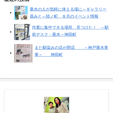
垂水の人が気軽に使える場に～ギャラリー
器みと～陸ノ町 ８月のイベント情報
作業に集中できる場所、見つけた！ ～駅
前デスク・垂水～神田町
また馴染みの店が閉店 ～神戸垂水青
果～ 神田町