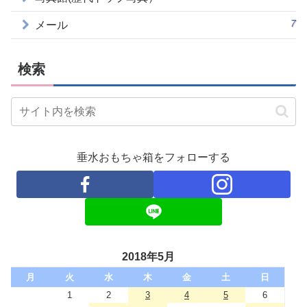
7
メール
検索
垂水おもちゃ箱をフォローする
2018年5月
月
火
水
木
金
土
日
1
2
3
4
5
6