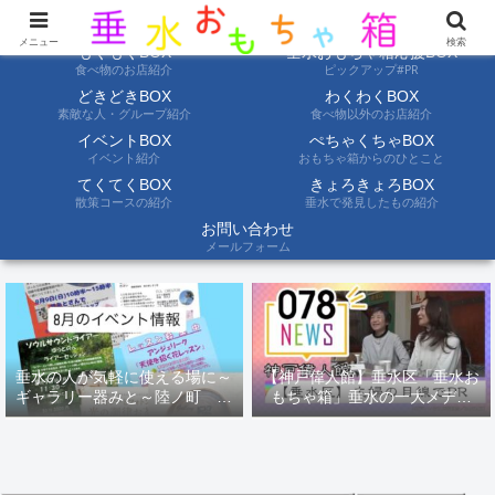
ようこそ垂水おもちゃ箱へ。垂水の情報を自分たちの目でみて聞いて伝えます
メニュー
検索
もぐもぐBOX
垂水おもちゃ箱応援BOX
食べ物のお店紹介
ピックアップ#PR
どきどきBOX
わくわくBOX
素敵な人・グループ紹介
食べ物以外のお店紹介
イベントBOX
ぺちゃくちゃBOX
イベント紹介
おもちゃ箱からのひとこと
てくてくBOX
きょろきょろBOX
散策コースの紹介
垂水で発見したもの紹介
お問い合わせ
メールフォーム
垂水の人が気軽に使える場に～
【神戸偉人館】垂水区「垂水お
ギャラリー器みと～陸ノ町 ８
もちゃ箱」垂水の一大メディ
月のイベント情報
ア！？｜神戸の魅力を凸インタ
ビュー！！【078NEWS( 078ニ
ュース)】