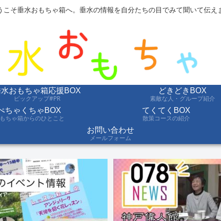
うこそ垂水おもちゃ箱へ。垂水の情報を自分たちの目でみて聞いて伝え
垂水おもちゃ箱応援BOX
どきどきBOX
ピックアップ#PR
素敵な人・グループ紹介
ぺちゃくちゃBOX
てくてくBOX
もちゃ箱からのひとこと
散策コースの紹介
お問い合わせ
メールフォーム