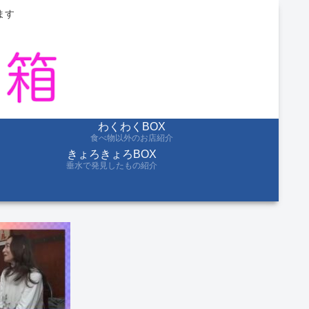
ます
わくわくBOX
食べ物以外のお店紹介
きょろきょろBOX
垂水で発見したもの紹介