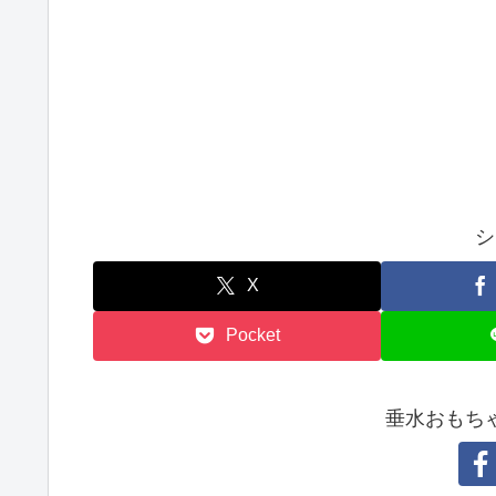
シ
X
Pocket
垂水おもち