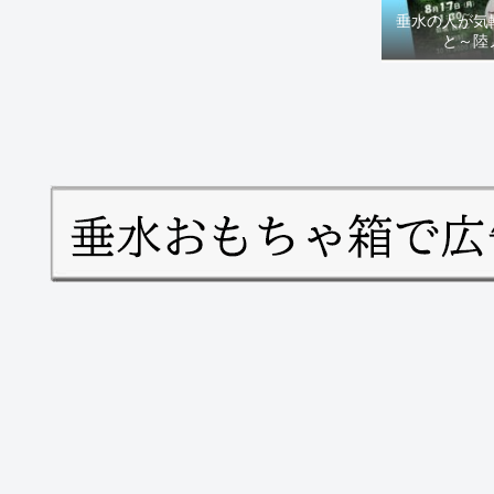
垂水の人が気
と～陸