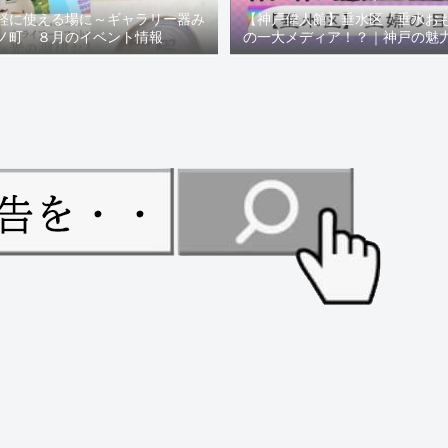
軽に使える場に～ギャラリー器み
【神戸偉人館】垂水区「垂水お
ノ町 ８月のイベント情報
の一大メディア！？｜神戸の魅
ュー！！【078NEWS( 07