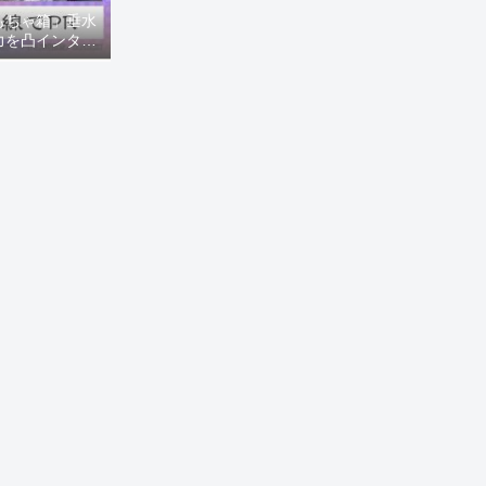
もちゃ箱」垂水
力を凸インタビ
8ニュース)】