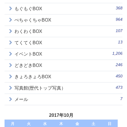
368
もぐもぐBOX
964
ぺちゃくちゃBOX
107
わくわくBOX
13
てくてくBOX
1,206
イベントBOX
246
どきどきBOX
450
きょろきょろBOX
473
写真館(歴代トップ写真）
7
メール
2017年10月
月
火
水
木
金
土
日