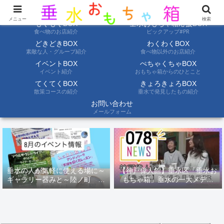
ようこそ垂水おもちゃ箱へ。垂水の情報を自分たちの目でみて聞いて伝えます
メニュー
検索
もぐもぐBOX
垂水おもちゃ箱応援BOX
食べ物のお店紹介
ピックアップ#PR
どきどきBOX
わくわくBOX
素敵な人・グループ紹介
食べ物以外のお店紹介
イベントBOX
ぺちゃくちゃBOX
イベント紹介
おもちゃ箱からのひとこと
てくてくBOX
きょろきょろBOX
散策コースの紹介
垂水で発見したもの紹介
お問い合わせ
メールフォーム
垂水の人が気軽に使える場に～
【神戸偉人館】垂水区「垂水お
ギャラリー器みと～陸ノ町 ８
もちゃ箱」垂水の一大メディ
月のイベント情報
ア！？｜神戸の魅力を凸インタ
ビュー！！【078NEWS( 078ニ
ュース)】