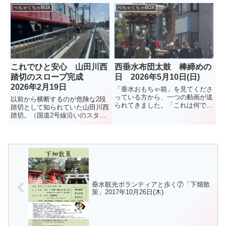
弘さんは、知る人ぞ知る料理人。
カナゴ漁は、3年連続で自主休漁
ぺちゃくちゃBOX
ぺちゃくちゃBOX
昨年12月27日に閉店したとのこ
となったことを伝えた。播磨灘で
と。（2026年3月） ...
は6日に試験操業が行われ、イカ
ナゴのシンコ漁は3月17日に解...
これでひと安心 山田川西
西垂水布団太鼓 棒締めの
踏切のスロープ完成
日 2026年5月10日(日)
2026年2月19日
「垂水おもちゃ箱」を見てくださ
っている方から、一つの動画が送
以前から横断するのが危険な2段
られてきました。「これは何でし
踏切として知られていた山田川西
ょう、布団太鼓？」とコメント付
踏切。（国道2号線沿いのスター
きで。調べてみました。布団太
バックスの目の前の踏切）垂水お
鼓、「棒締め」という1年に1回
もちゃ箱でも危険な踏切として
の行事だそうです。5月10日、行
10年ほど前に紹介していた。残
われたようです。秋祭りに向け
念なことにここで、2025年1月9
て...
日、女性2人が電車と接触する...
垂水観光ボランティアと歩く⑦「下畑散
策」2017年10月26日(木)