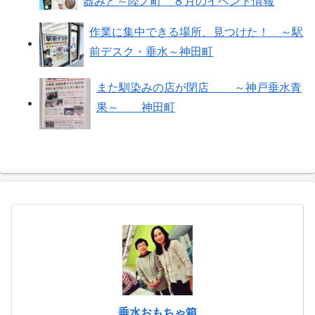
器みと～陸ノ町 ８月のイベント情報
作業に集中できる場所、見つけた！ ～駅
前デスク・垂水～神田町
また馴染みの店が閉店 ～神戸垂水青
果～ 神田町
垂水おもちゃ箱