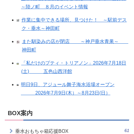
～陸ノ町 ８月のイベント情報
作業に集中できる場所、見つけた！ ～駅前デス
ク・垂水～神田町
また馴染みの店が閉店 ～神戸垂水青果～
神田町
「私だけのプティ・トリアノン」2026年7月18日
(土) 五色山西洋館
明日9日、アジュール舞子海水浴場オープン
2026年7月9日(木）～8月23日(日）
BOX案内
61
垂水おもちゃ箱応援BOX