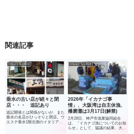
関連記事
ぺちゃくちゃBOX
ぺちゃくちゃBOX
垂水の古い店が続々と閉
2026年「イカナゴ事
店・・・ 追記あり
情」、大阪湾は自主休漁、
播磨灘は3月17日(解禁)
追記開発とは関係がないが、また
垂水の名店がひっそりと閉店。ウ
2月28日、神戸市漁業協同組合
エステ垂水1階北側のイタリアン
は、「イカナゴ漁についてのお知
レストラン「Ａ e Ｂ」。10年ほ
らせ」として、協議の結果、大阪
どの営業だったが、店主の中田智
湾側は資源保護のため本年度のイ