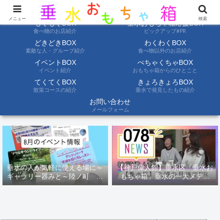
ようこそ垂水おもちゃ箱へ。垂水の情報を自分たちの目でみて聞いて伝えます
メニュー
検索
もぐもぐBOX
垂水おもちゃ箱応援BOX
食べ物のお店紹介
ピックアップ#PR
どきどきBOX
わくわくBOX
素敵な人・グループ紹介
食べ物以外のお店紹介
イベントBOX
ぺちゃくちゃBOX
イベント紹介
おもちゃ箱からのひとこと
てくてくBOX
きょろきょろBOX
散策コースの紹介
垂水で発見したもの紹介
お問い合わせ
メールフォーム
垂水の人が気軽に使える場に～
【神戸偉人館】垂水区「垂水お
ギャラリー器みと～陸ノ町 ８
もちゃ箱」垂水の一大メディ
月のイベント情報
ア！？｜神戸の魅力を凸インタ
ビュー！！【078NEWS( 078ニ
ュース)】