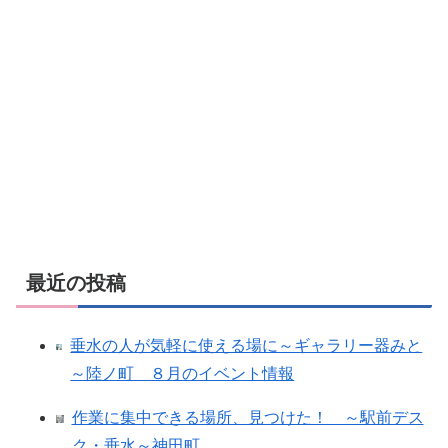
最近の投稿
垂水の人が気軽に使える場に～ギャラリー器みと
～陸ノ町 ８月のイベント情報
作業に集中できる場所、見つけた！ ～駅前デス
ク・垂水～神田町