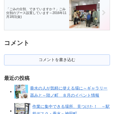
「ごみの分別、できていますか？」ごみ
分別のブース設置しています～2016年11
月18日(金)
コメント
コメントを書き込む
最近の投稿
垂水の人が気軽に使える場に～ギャラリー
器みと～陸ノ町 ８月のイベント情報
作業に集中できる場所、見つけた！ ～駅
前デスク・垂水～神田町