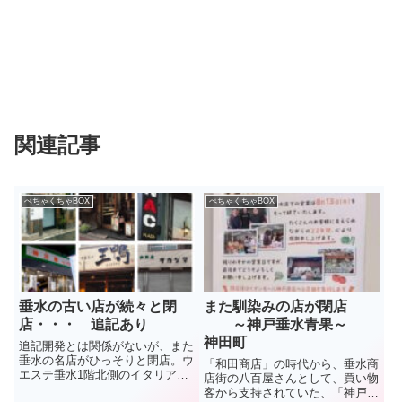
関連記事
ぺちゃくちゃBOX
ぺちゃくちゃBOX
垂水の古い店が続々と閉
また馴染みの店が閉店
店・・・ 追記あり
～神戸垂水青果～
神田町
追記開発とは関係がないが、また
垂水の名店がひっそりと閉店。ウ
「和田商店」の時代から、垂水商
エステ垂水1階北側のイタリアン
店街の八百屋さんとして、買い物
レストラン「Ａ e Ｂ」。10年ほ
客から支持されていた、「神戸垂