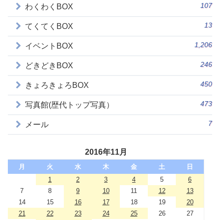
107
わくわくBOX
13
てくてくBOX
1,206
イベントBOX
246
どきどきBOX
450
きょろきょろBOX
473
写真館(歴代トップ写真）
7
メール
2016年11月
月
火
水
木
金
土
日
1
2
3
4
5
6
7
8
9
10
11
12
13
14
15
16
17
18
19
20
21
22
23
24
25
26
27