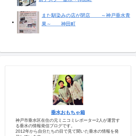
また馴染みの店が閉店 ～神戸垂水青
果～ 神田町
垂水おもちゃ箱
神戸市垂水区在住の元ミニコミレポーター2人が運営す
る垂水の情報発信ブログです。
2012年から自分たちの目で見て聞いた垂水の情報を発