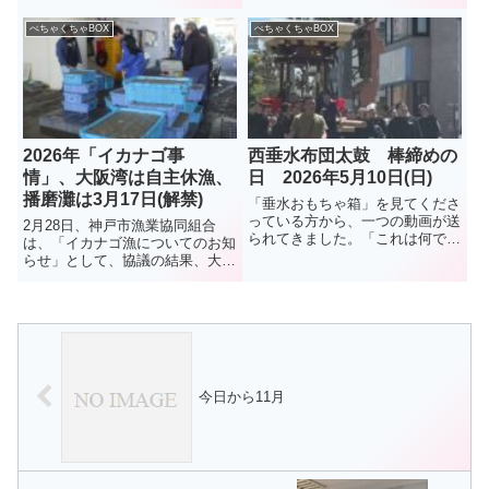
どの営業だったが、店主の中田智
水青果」。2022年に現在の地に
弘さんは、知る人ぞ知る料理人。
移転、店も広くなって買いやすく
ぺちゃくちゃBOX
ぺちゃくちゃBOX
昨年12月27日に閉店したとのこ
なったと評判だったが・・・。今
と。（2026年3月） ...
夏、8月13日に閉店とのこと。残
念だが、イオンモール神戸南...
2026年「イカナゴ事
西垂水布団太鼓 棒締めの
情」、大阪湾は自主休漁、
日 2026年5月10日(日)
播磨灘は3月17日(解禁)
「垂水おもちゃ箱」を見てくださ
っている方から、一つの動画が送
2月28日、神戸市漁業協同組合
られてきました。「これは何でし
は、「イカナゴ漁についてのお知
ょう、布団太鼓？」とコメント付
らせ」として、協議の結果、大阪
きで。調べてみました。布団太
湾側は資源保護のため本年度のイ
鼓、「棒締め」という1年に1回
カナゴ漁は、3年連続で自主休漁
の行事だそうです。5月10日、行
となったことを伝えた。播磨灘で
われたようです。秋祭りに向け
は6日に試験操業が行われ、イカ
て...
ナゴのシンコ漁は3月17日に解...
今日から11月