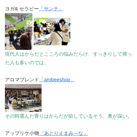
ヨガ& セラピー
「サンテ」
現代人はからだとこころの悩みだらけ、すっきりして帰っ
た人も多いのでは。
アロマブレンド
「arobeeshop」
その時選んだ香りはからだが欲しているそう。奥が深い。
アップリケ小物
「あとりえまみ～な」