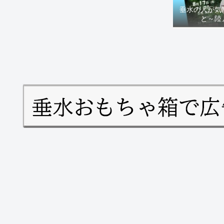
垂水の人が気
と～陸