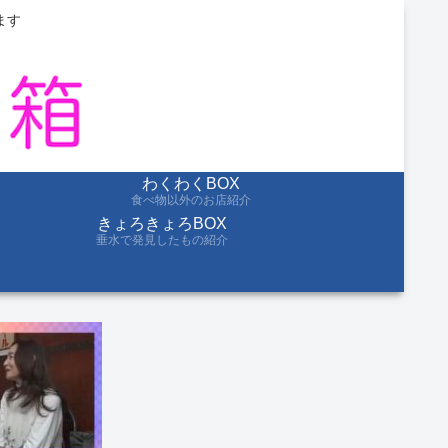
ます
わくわくBOX
食べ物以外のお店紹介
きょろきょろBOX
垂水で発見したもの紹介