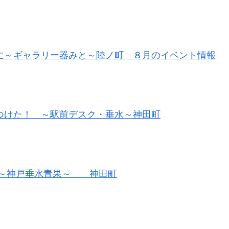
に～ギャラリー器みと～陸ノ町 ８月のイベント情報
つけた！ ～駅前デスク・垂水～神田町
～神戸垂水青果～ 神田町