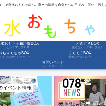
うこそ垂水おもちゃ箱へ。垂水の情報を自分たちの目でみて聞いて伝え
垂水おもちゃ箱応援BOX
どきどきBOX
ピックアップ#PR
素敵な人・グループ紹介
ぺちゃくちゃBOX
てくてくBOX
もちゃ箱からのひとこと
散策コースの紹介
お問い合わせ
メールフォーム