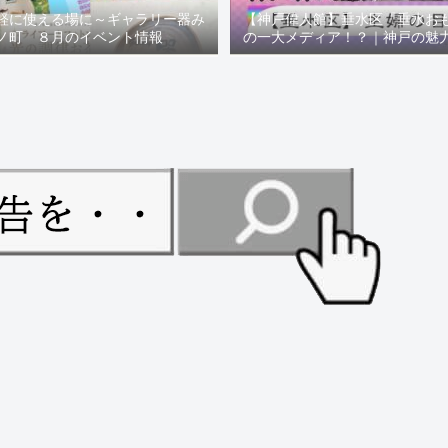
軽に使える場に～ギャラリー器み
【神戸偉人館】垂水区「垂水お
ノ町 ８月のイベント情報
の一大メディア！？｜神戸の魅
ュー！！【078NEWS( 07