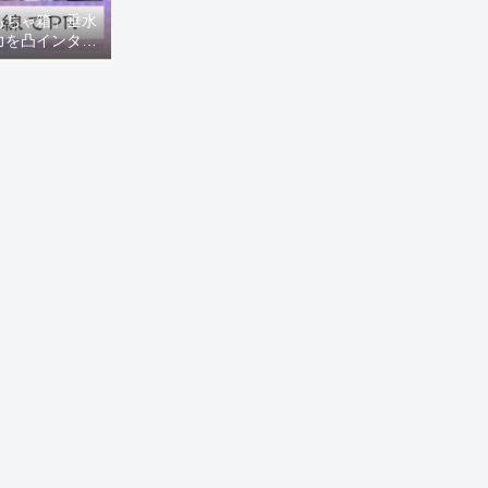
もちゃ箱」垂水
力を凸インタビ
8ニュース)】