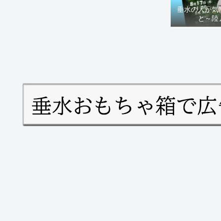
垂水の人が気
と～陸