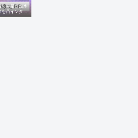
もちゃ箱」垂水
力を凸インタビ
8ニュース)】