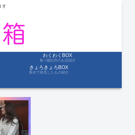
ます
わくわくBOX
食べ物以外のお店紹介
きょろきょろBOX
垂水で発見したもの紹介