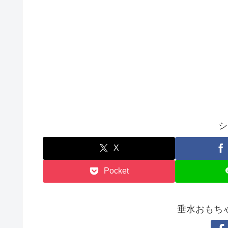
シ
X
Pocket
垂水おもち