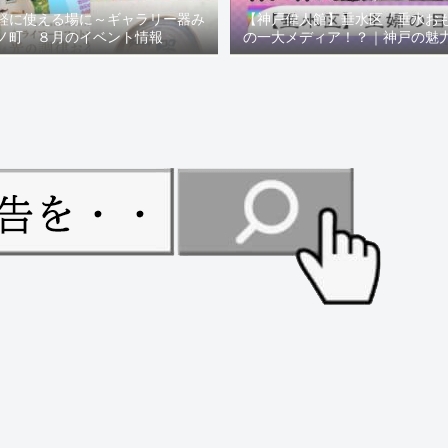
軽に使える場に～ギャラリー器み
【神戸偉人館】垂水区「垂水お
ノ町 ８月のイベント情報
の一大メディア！？｜神戸の魅
ュー！！【078NEWS( 07