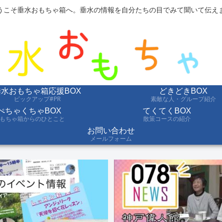
うこそ垂水おもちゃ箱へ。垂水の情報を自分たちの目でみて聞いて伝え
垂水おもちゃ箱応援BOX
どきどきBOX
ピックアップ#PR
素敵な人・グループ紹介
ぺちゃくちゃBOX
てくてくBOX
もちゃ箱からのひとこと
散策コースの紹介
お問い合わせ
メールフォーム