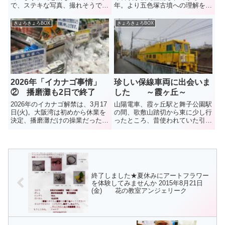
で、ステキな写真、撮れそうです
年。より五色塚古墳への理解を深
ね。開催期間03月13日（金曜
めてもらおうと、2026年4月18日
日） ~ 03月15日（日曜日）ライ
(土)、五色塚古墳館がオープンし
きょろきょろBOX
きょろきょろBOX
ト点灯時間 18時00分～20時00
た。同施設では、五色塚古墳およ
分 （最終入園は19時45分）※点
び小壺古墳の歴史的意義・文化財
灯時間中、墳丘...
的価値を、映像・パネル...
2026年「イカナゴ事情」
珍しい保線車両に出会いま
② 播磨灘も2日で終了
した ～霞ヶ丘～
2026年のイカナゴ解禁は、3月17
山陽電車、霞ヶ丘駅と舞子公園駅
日(火)。大阪湾は初めから休業を
の間、歌敷山踏切から東に少し行
決定、播磨灘だけの操業だった
ったところ、昔使われていた引き
が・・・。解禁日17日の値段
上げ線に停車している黄色い車両
は、イオン垂水店で7000円台
が。 この日、見かけた「つくつ
~9000円台だったそうだが、18日
くぼうし」と名づけられたこの車
(木)の今日、キロ5980円(税抜き)
両、鉄道線路の保守を定期的に行
の値札ととも...
い、規定の状態を維持すること
で...
終了しました★夏休みにアートフラワー
を体験してみませんか 2015年8月21日
(金) 花の教室アンジェリーク