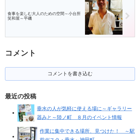
食事を楽しむ大人のための空間～小台所
笑和屋～平磯
コメント
コメントを書き込む
最近の投稿
垂水の人が気軽に使える場に～ギャラリー
器みと～陸ノ町 ８月のイベント情報
作業に集中できる場所、見つけた！ ～駅
前デスク・垂水～神田町