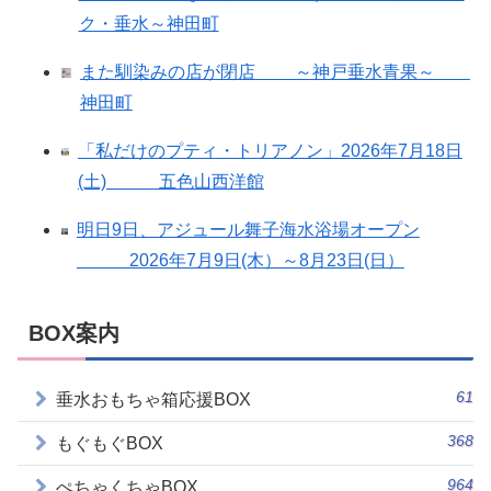
ク・垂水～神田町
また馴染みの店が閉店 ～神戸垂水青果～
神田町
「私だけのプティ・トリアノン」2026年7月18日
(土) 五色山西洋館
明日9日、アジュール舞子海水浴場オープン
2026年7月9日(木）～8月23日(日）
BOX案内
61
垂水おもちゃ箱応援BOX
368
もぐもぐBOX
964
ぺちゃくちゃBOX