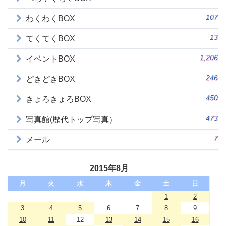
107
わくわくBOX
13
てくてくBOX
1,206
イベントBOX
246
どきどきBOX
450
きょろきょろBOX
473
写真館(歴代トップ写真）
7
メール
2015年8月
月
火
水
木
金
土
日
1
2
3
4
5
6
7
8
9
10
11
12
13
14
15
16