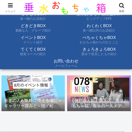
ようこそ垂水おもちゃ箱へ。垂水の情報を自分たちの目でみて聞いて伝えます
メニュー
検索
もぐもぐBOX
垂水おもちゃ箱応援BOX
食べ物のお店紹介
ピックアップ#PR
どきどきBOX
わくわくBOX
素敵な人・グループ紹介
食べ物以外のお店紹介
イベントBOX
ぺちゃくちゃBOX
イベント紹介
おもちゃ箱からのひとこと
てくてくBOX
きょろきょろBOX
散策コースの紹介
垂水で発見したもの紹介
お問い合わせ
メールフォーム
垂水の人が気軽に使える場に～
【神戸偉人館】垂水区「垂水お
ギャラリー器みと～陸ノ町 ８
もちゃ箱」垂水の一大メディ
月のイベント情報
ア！？｜神戸の魅力を凸インタ
ビュー！！【078NEWS( 078ニ
ュース)】