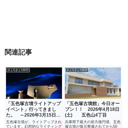
関連記事
きょろきょろBOX
きょろきょろBOX
「五色塚古墳ライトアップ
「五色塚古墳館」今日オー
イベント」行ってきまし
プン！！ 2026年4月18日
た。 ～2026年3月15日
(土) 五色山4丁目
(日)
五色塚古墳が、ライトアップされ
兵庫県下最大の前方後円墳、五色
ています。幻想的なライティング
塚古墳が復元整備されてから50