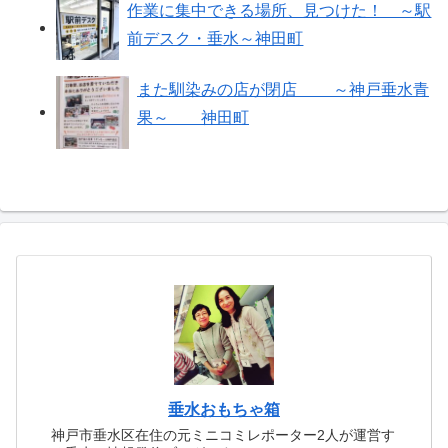
作業に集中できる場所、見つけた！ ～駅
前デスク・垂水～神田町
また馴染みの店が閉店 ～神戸垂水青
果～ 神田町
垂水おもちゃ箱
神戸市垂水区在住の元ミニコミレポーター2人が運営す