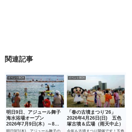
関連記事
イベントBOX
イベントBOX
明日9日、アジュール舞子
「春の古墳まつり’26」
海水浴場オープン
2026年4月26日(日) 五色
2026年7月9日(木）～8月
塚古墳＆広場（雨天中止）
23日(日）
明日9日(木)、アジュール舞子の
今年も古墳まつり開催です！五色