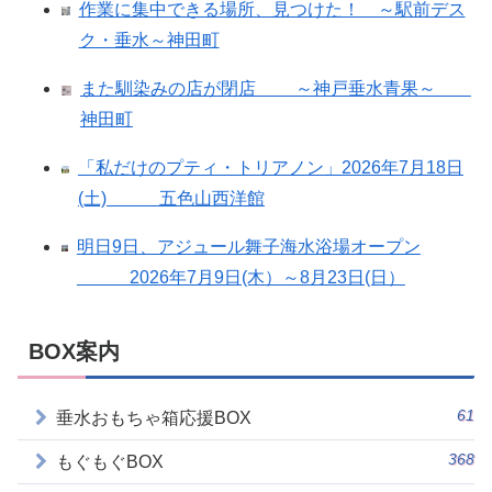
作業に集中できる場所、見つけた！ ～駅前デス
ク・垂水～神田町
また馴染みの店が閉店 ～神戸垂水青果～
神田町
「私だけのプティ・トリアノン」2026年7月18日
(土) 五色山西洋館
明日9日、アジュール舞子海水浴場オープン
2026年7月9日(木）～8月23日(日）
BOX案内
61
垂水おもちゃ箱応援BOX
368
もぐもぐBOX