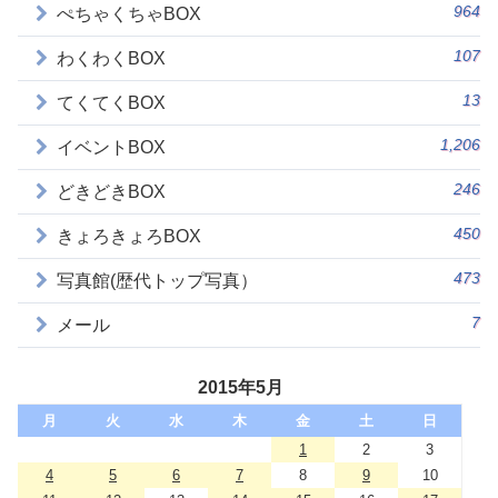
964
ぺちゃくちゃBOX
107
わくわくBOX
13
てくてくBOX
1,206
イベントBOX
246
どきどきBOX
450
きょろきょろBOX
473
写真館(歴代トップ写真）
7
メール
2015年5月
月
火
水
木
金
土
日
1
2
3
4
5
6
7
8
9
10