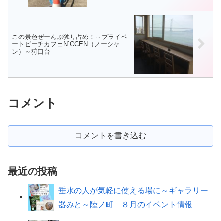
この景色ぜーんぶ独り占め！～プライベ
ートビーチカフェN`OCEN（ノーシャ
ン）～狩口台
コメント
コメントを書き込む
最近の投稿
垂水の人が気軽に使える場に～ギャラリー
器みと～陸ノ町 ８月のイベント情報