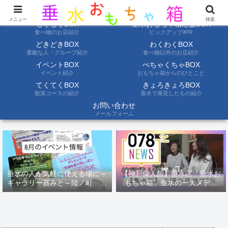
ようこそ垂水おもちゃ箱へ。垂水の情報を自分たちの目でみて聞いて伝えます
メニュー
検索
もぐもぐBOX
垂水おもちゃ箱応援BOX
食べ物のお店紹介
ピックアップ#PR
どきどきBOX
わくわくBOX
素敵な人・グループ紹介
食べ物以外のお店紹介
イベントBOX
ぺちゃくちゃBOX
イベント紹介
おもちゃ箱からのひとこと
てくてくBOX
きょろきょろBOX
散策コースの紹介
垂水で発見したもの紹介
お問い合わせ
メールフォーム
垂水の人が気軽に使える場に～
【神戸偉人館】垂水区「垂水お
ギャラリー器みと～陸ノ町 ８
もちゃ箱」垂水の一大メディ
月のイベント情報
ア！？｜神戸の魅力を凸インタ
ビュー！！【078NEWS( 078ニ
ュース)】