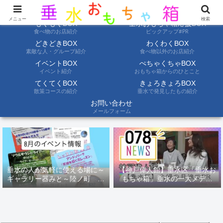
ようこそ垂水おもちゃ箱へ。垂水の情報を自分たちの目でみて聞いて伝えます
メニュー
検索
もぐもぐBOX
垂水おもちゃ箱応援BOX
食べ物のお店紹介
ピックアップ#PR
どきどきBOX
わくわくBOX
素敵な人・グループ紹介
食べ物以外のお店紹介
イベントBOX
ぺちゃくちゃBOX
イベント紹介
おもちゃ箱からのひとこと
てくてくBOX
きょろきょろBOX
散策コースの紹介
垂水で発見したもの紹介
お問い合わせ
メールフォーム
垂水の人が気軽に使える場に～
【神戸偉人館】垂水区「垂水お
ギャラリー器みと～陸ノ町 ８
もちゃ箱」垂水の一大メディ
月のイベント情報
ア！？｜神戸の魅力を凸インタ
ビュー！！【078NEWS( 078ニ
ュース)】