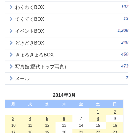
107
わくわくBOX
13
てくてくBOX
1,206
イベントBOX
246
どきどきBOX
450
きょろきょろBOX
473
写真館(歴代トップ写真）
7
メール
2014年3月
月
火
水
木
金
土
日
1
2
3
4
5
6
7
8
9
10
11
12
13
14
15
16
17
18
19
20
21
22
23