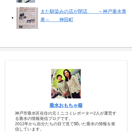
また馴染みの店が閉店 ～神戸垂水青
果～ 神田町
垂水おもちゃ箱
神戸市垂水区在住の元ミニコミレポーター2人が運営す
る垂水の情報発信ブログです。
2012年から自分たちの目で見て聞いた垂水の情報を発
信しています。