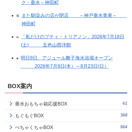
ク・垂水～神田町
また馴染みの店が閉店 ～神戸垂水青果～
神田町
「私だけのプティ・トリアノン」2026年7月18日
(土) 五色山西洋館
明日9日、アジュール舞子海水浴場オープン
2026年7月9日(木）～8月23日(日）
BOX案内
61
垂水おもちゃ箱応援BOX
368
もぐもぐBOX
964
ぺちゃくちゃBOX