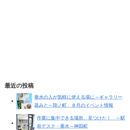
最近の投稿
垂水の人が気軽に使える場に～ギャラリー
器みと～陸ノ町 ８月のイベント情報
作業に集中できる場所、見つけた！ ～駅
前デスク・垂水～神田町