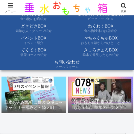
ようこそ垂水おもちゃ箱へ。垂水の情報を自分たちの目でみて聞いて伝えます
メニュー
検索
もぐもぐBOX
垂水おもちゃ箱応援BOX
食べ物のお店紹介
ピックアップ#PR
どきどきBOX
わくわくBOX
素敵な人・グループ紹介
食べ物以外のお店紹介
イベントBOX
ぺちゃくちゃBOX
イベント紹介
おもちゃ箱からのひとこと
てくてくBOX
きょろきょろBOX
散策コースの紹介
垂水で発見したもの紹介
お問い合わせ
メールフォーム
垂水の人が気軽に使える場に～
【神戸偉人館】垂水区「垂水お
ギャラリー器みと～陸ノ町 ８
もちゃ箱」垂水の一大メディ
月のイベント情報
ア！？｜神戸の魅力を凸インタ
ビュー！！【078NEWS( 078ニ
ュース)】