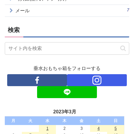
7
メール
検索
垂水おもちゃ箱をフォローする
2023年3月
月
火
水
木
金
土
日
1
2
3
4
5