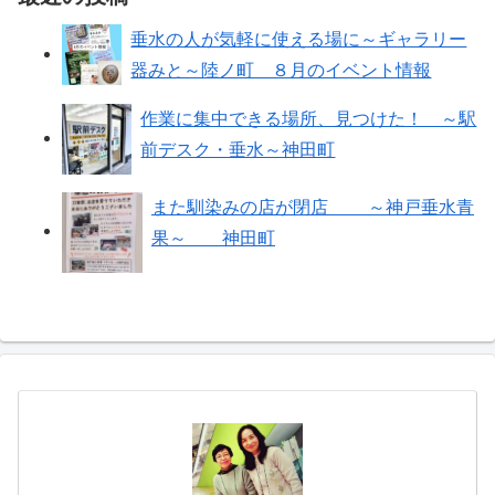
垂水の人が気軽に使える場に～ギャラリー
器みと～陸ノ町 ８月のイベント情報
作業に集中できる場所、見つけた！ ～駅
前デスク・垂水～神田町
また馴染みの店が閉店 ～神戸垂水青
果～ 神田町