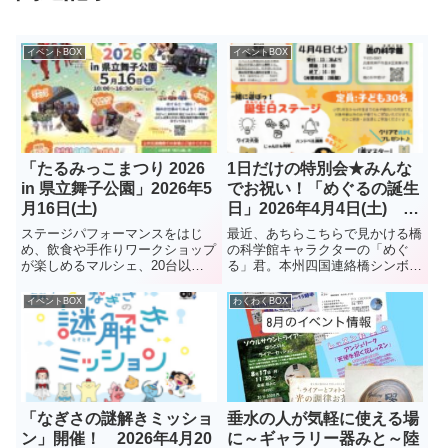
イベントBOX
イベントBOX
「たるみっこまつり 2026
1日だけの特別会★みんな
in 県立舞子公園」2026年5
でお祝い！「めぐるの誕生
月16日(土)
日」2026年4月4日(土) 橋
の科学館
ステージパフォーマンスをはじ
最近、あちらこちらで見かける橋
め、飲食や手作りワークショップ
の科学館キャラクターの「めぐ
が楽しめるマルシェ、20台以上
る」君。本州四国連絡橋シンボル
のはたらく車が集まる子ども向け
キャラクターの「わたる」君とと
イベント、会場内を巡る謎解きラ
もに、垂水でおなじみのキャラで
イベントBOX
わくわくBOX
リーなど、多彩なプログラムを用
す。先日、垂水区役所ロビーで開
意。まだ予定が決まっていない人
催されたコンサートにも出演
はぜひ！
「なぎさの謎解きミッショ
垂水の人が気軽に使える場
ン」開催！ 2026年4月20
に～ギャラリー器みと～陸