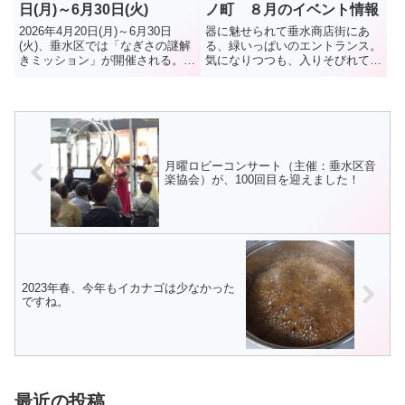
日(月)～6月30日(火)
ノ町 ８月のイベント情報
2026年4月20日(月)～6月30日
器に魅せられて垂水商店街にあ
(火)、垂水区では「なぎさの謎解
る、緑いっぱいのエントランス。
きミッション」が開催される。ま
気になりつつも、入りそびれてい
ずマップを入手舞子から垂水の海
る人も多いのでは？2階にあるギ
辺のエリアを巡り、キャラクター
ャラリー器みとは、器好きのオー
達の謎解きミッションに挑戦する
ナー小坂さんのこだわりが詰まっ
イベントで、参加は無料、どなた
た食器が並ぶおしゃれな空間。ア
でも参加 OK （謎...
ンティーク家具に並ぶのは、季節
の...
月曜ロビーコンサート（主催：垂水区音
楽協会）が、100回目を迎えました！
2023年春、今年もイカナゴは少なかった
ですね。
最近の投稿