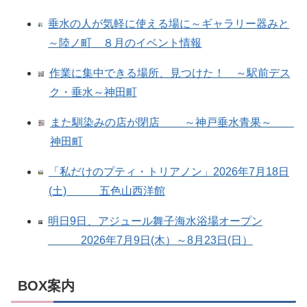
垂水の人が気軽に使える場に～ギャラリー器みと
～陸ノ町 ８月のイベント情報
作業に集中できる場所、見つけた！ ～駅前デス
ク・垂水～神田町
また馴染みの店が閉店 ～神戸垂水青果～
神田町
「私だけのプティ・トリアノン」2026年7月18日
(土) 五色山西洋館
明日9日、アジュール舞子海水浴場オープン
2026年7月9日(木）～8月23日(日）
BOX案内