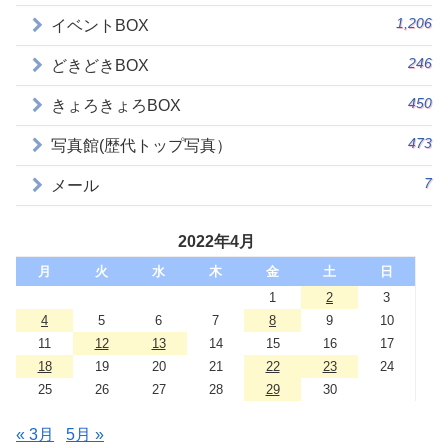
1,206
イベントBOX
246
どきどきBOX
450
きょろきょろBOX
473
写真館(歴代トップ写真）
7
メール
2022年4月
月
火
水
木
金
土
日
1
2
3
4
5
6
7
8
9
10
11
12
13
14
15
16
17
18
19
20
21
22
23
24
25
26
27
28
29
30
« 3月
5月 »