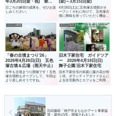
年3月20日(金・祝) 垂水
(金)～3月15日(金)
文化センターレバンテホー
日ごろの練習の成果を、ぜひお楽
4月18日(土)に五色塚古墳館がオ
ル(レバンテ垂水2番館3階)
しみください。
ープン！それに向けて、五色塚古
墳に興味を持っていただく機会と
して、LEDのライトアップで五色
塚古墳を照らすイベントが開催さ
イベントBOX
イベントBOX
れます。11月のキャンドルナイ
トとはまた違った趣きです。キャ
ンドルナイトと違い、墳丘...
「春の古墳まつり’26」
旧木下家住宅 ガイドツア
2026年4月26日(日) 五色
ー 2026年4月19日(日)
塚古墳＆広場（雨天中止）
舞子公園 旧木下家住宅
今年も古墳まつり開催です！五色
旧木下家住宅の前庭に藤の花が咲
塚古墳館もオープンして、今回は
く頃、ボランティアガイドさんに
より楽しめそうですね。
よる住宅案内とカフェをご利用い
ただくイベントです。つし2階や
裏口階段など普段立ち寄らない所
も案内いただきます。開催日時
2026年4月19日（日）午前の
部:10:30～11:30 ...
旧武藤邸「神戸市まちなかアート事業協
賛・屋外LIVE」開催されました