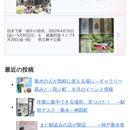
旧木下家「端午の節供」2022年4月15日
(金)～5月8日(日) & 庭園邦楽ライブ4
月29日(金･祝) 県立舞子公園
最近の投稿
垂水の人が気軽に使える場に～ギャラリー
器みと～陸ノ町 ８月のイベント情報
作業に集中できる場所、見つけた！ ～駅
前デスク・垂水～神田町
また馴染みの店が閉店 ～神戸垂水青