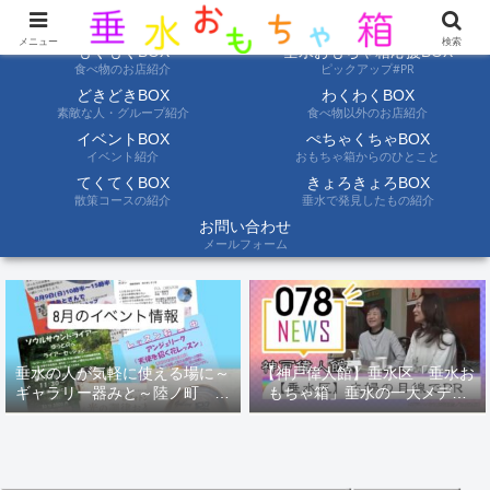
ようこそ垂水おもちゃ箱へ。垂水の情報を自分たちの目でみて聞いて伝えます
メニュー
検索
もぐもぐBOX
垂水おもちゃ箱応援BOX
食べ物のお店紹介
ピックアップ#PR
どきどきBOX
わくわくBOX
素敵な人・グループ紹介
食べ物以外のお店紹介
イベントBOX
ぺちゃくちゃBOX
イベント紹介
おもちゃ箱からのひとこと
てくてくBOX
きょろきょろBOX
散策コースの紹介
垂水で発見したもの紹介
お問い合わせ
メールフォーム
垂水の人が気軽に使える場に～
【神戸偉人館】垂水区「垂水お
ギャラリー器みと～陸ノ町 ８
もちゃ箱」垂水の一大メディ
月のイベント情報
ア！？｜神戸の魅力を凸インタ
ビュー！！【078NEWS( 078ニ
ュース)】