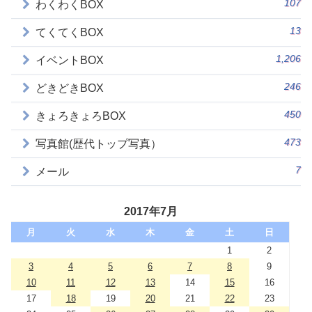
107
わくわくBOX
13
てくてくBOX
1,206
イベントBOX
246
どきどきBOX
450
きょろきょろBOX
473
写真館(歴代トップ写真）
7
メール
2017年7月
月
火
水
木
金
土
日
1
2
3
4
5
6
7
8
9
10
11
12
13
14
15
16
17
18
19
20
21
22
23