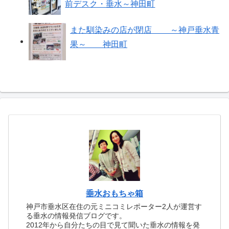
前デスク・垂水～神田町
また馴染みの店が閉店 ～神戸垂水青
果～ 神田町
垂水おもちゃ箱
神戸市垂水区在住の元ミニコミレポーター2人が運営す
る垂水の情報発信ブログです。
2012年から自分たちの目で見て聞いた垂水の情報を発