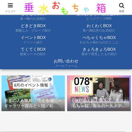
ようこそ垂水おもちゃ箱へ。垂水の情報を自分たちの目でみて聞いて伝えます
メニュー
検索
もぐもぐBOX
垂水おもちゃ箱応援BOX
食べ物のお店紹介
ピックアップ#PR
どきどきBOX
わくわくBOX
素敵な人・グループ紹介
食べ物以外のお店紹介
イベントBOX
ぺちゃくちゃBOX
イベント紹介
おもちゃ箱からのひとこと
てくてくBOX
きょろきょろBOX
散策コースの紹介
垂水で発見したもの紹介
お問い合わせ
メールフォーム
垂水の人が気軽に使える場に～
【神戸偉人館】垂水区「垂水お
ギャラリー器みと～陸ノ町 ８
もちゃ箱」垂水の一大メディ
月のイベント情報
ア！？｜神戸の魅力を凸インタ
ビュー！！【078NEWS( 078ニ
ュース)】