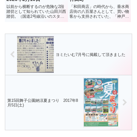
以前から横断するのが危険な2段
「和田商店」の時代から、垂水商
踏切として知られていた山田川西
店街の八百屋さんとして、買い物
踏切。（国道2号線沿いのスター
客から支持されていた、「神戸垂
バックスの目の前の踏切）垂水お
水青果」。2022年に現在の地に
もちゃ箱でも危険な踏切として
移転、店も広くなって買いやすく
10年ほど前に紹介していた。残
なったと評判だったが・・・。今
念なことにここで、2025年1月9
夏、8月13日に閉店とのこと。残
日、女性2人が電車と接触する...
念だが、イオンモール神戸南...
ヨミたいむ7月号に掲載して頂きました
第15回舞子公園納涼夏まつり 2017年8
月5日(土)