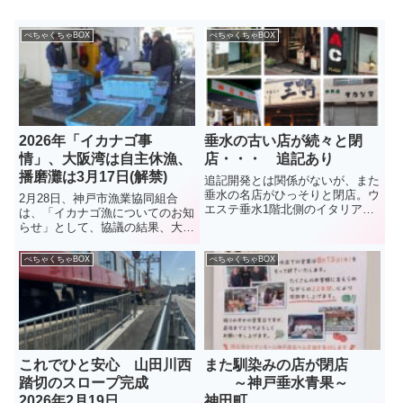
ぺちゃくちゃBOX
ぺちゃくちゃBOX
2026年「イカナゴ事
垂水の古い店が続々と閉
情」、大阪湾は自主休漁、
店・・・ 追記あり
播磨灘は3月17日(解禁)
追記開発とは関係がないが、また
垂水の名店がひっそりと閉店。ウ
2月28日、神戸市漁業協同組合
エステ垂水1階北側のイタリアン
は、「イカナゴ漁についてのお知
レストラン「Ａ e Ｂ」。10年ほ
らせ」として、協議の結果、大阪
どの営業だったが、店主の中田智
湾側は資源保護のため本年度のイ
弘さんは、知る人ぞ知る料理人。
カナゴ漁は、3年連続で自主休漁
ぺちゃくちゃBOX
ぺちゃくちゃBOX
昨年12月27日に閉店したとのこ
となったことを伝えた。播磨灘で
と。（2026年3月） ...
は6日に試験操業が行われ、イカ
ナゴのシンコ漁は3月17日に解...
これでひと安心 山田川西
また馴染みの店が閉店
踏切のスロープ完成
～神戸垂水青果～
2026年2月19日
神田町