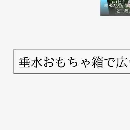
垂水の人が気
と～陸