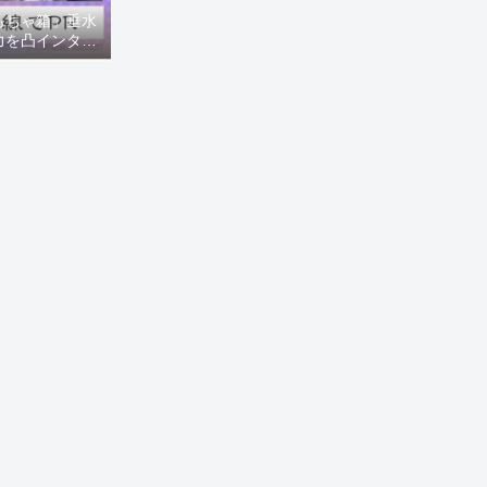
もちゃ箱」垂水
力を凸インタビ
8ニュース)】