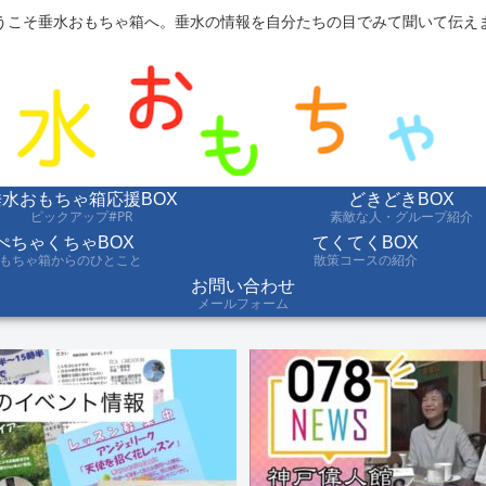
うこそ垂水おもちゃ箱へ。垂水の情報を自分たちの目でみて聞いて伝え
垂水おもちゃ箱応援BOX
どきどきBOX
ピックアップ#PR
素敵な人・グループ紹介
ぺちゃくちゃBOX
てくてくBOX
もちゃ箱からのひとこと
散策コースの紹介
お問い合わせ
メールフォーム