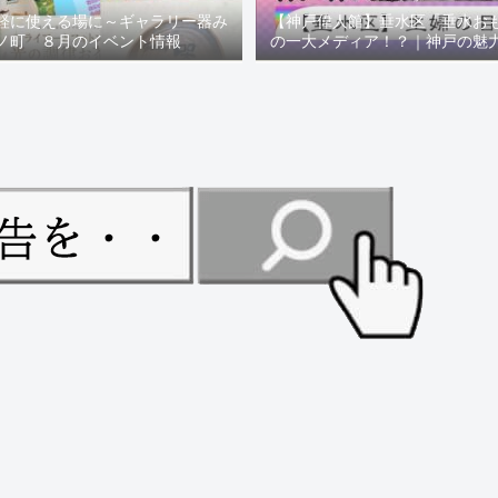
軽に使える場に～ギャラリー器み
【神戸偉人館】垂水区「垂水お
ノ町 ８月のイベント情報
の一大メディア！？｜神戸の魅
ュー！！【078NEWS( 07