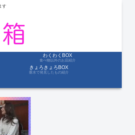
ます
わくわくBOX
食べ物以外のお店紹介
きょろきょろBOX
垂水で発見したもの紹介