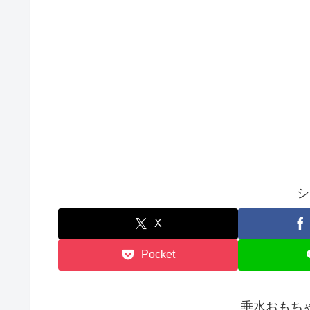
シ
X
Pocket
垂水おもち