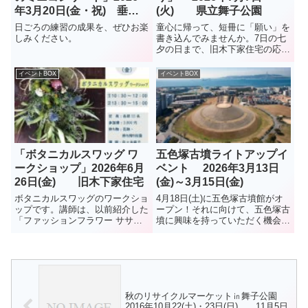
年3月20日(金・祝) 垂水
(火) 県立舞子公園
文化センターレバンテホー
日ごろの練習の成果を、ぜひお楽
童心に帰って、短冊に「願い」を
ル(レバンテ垂水2番館3階)
しみください。
書き込んでみませんか。7日の七
夕の日まで、旧木下家住宅の応接
間では、笹飾りの「短冊」の用意
がされているそうです。
イベントBOX
イベントBOX
「ボタニカルスワッグ ワ
五色塚古墳ライトアップイ
ークショップ」2026年6月
ベント 2026年3月13日
26日(金) 旧木下家住宅
(金)～3月15日(金)
ボタニカルスワッグのワークショ
4月18日(土)に五色塚古墳館がオ
ップです。講師は、以前紹介した
ープン！それに向けて、五色塚古
「ファッションフラワー ササ
墳に興味を持っていただく機会と
キ」の佐々木麻子さんです。
して、LEDのライトアップで五色
塚古墳を照らすイベントが開催さ
れます。11月のキャンドルナイ
トとはまた違った趣きです。キャ
ンドルナイトと違い、墳丘...
秋のリサイクルマーケット㏌舞子公園
2016年10月22(土)・23日(日) 11月5日