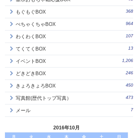
368
もぐもぐBOX
964
ぺちゃくちゃBOX
107
わくわくBOX
13
てくてくBOX
1,206
イベントBOX
246
どきどきBOX
450
きょろきょろBOX
473
写真館(歴代トップ写真）
7
メール
2016年10月
月
火
水
木
金
土
日