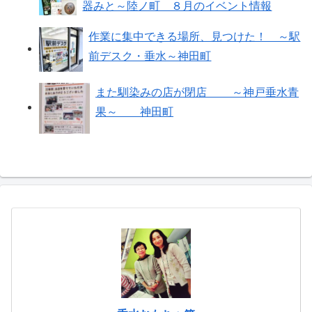
器みと～陸ノ町 ８月のイベント情報
作業に集中できる場所、見つけた！ ～駅
前デスク・垂水～神田町
また馴染みの店が閉店 ～神戸垂水青
果～ 神田町