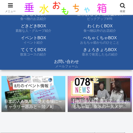
ようこそ垂水おもちゃ箱へ。垂水の情報を自分たちの目でみて聞いて伝えます
メニュー
検索
もぐもぐBOX
垂水おもちゃ箱応援BOX
食べ物のお店紹介
ピックアップ#PR
どきどきBOX
わくわくBOX
素敵な人・グループ紹介
食べ物以外のお店紹介
イベントBOX
ぺちゃくちゃBOX
イベント紹介
おもちゃ箱からのひとこと
てくてくBOX
きょろきょろBOX
散策コースの紹介
垂水で発見したもの紹介
お問い合わせ
メールフォーム
垂水の人が気軽に使える場に～
【神戸偉人館】垂水区「垂水お
ギャラリー器みと～陸ノ町 ８
もちゃ箱」垂水の一大メディ
月のイベント情報
ア！？｜神戸の魅力を凸インタ
ビュー！！【078NEWS( 078ニ
ュース)】