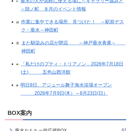
垂水の人が気軽に使える場に～ギャラリー器みと
～陸ノ町 ８月のイベント情報
作業に集中できる場所、見つけた！ ～駅前デス
ク・垂水～神田町
また馴染みの店が閉店 ～神戸垂水青果～
神田町
「私だけのプティ・トリアノン」2026年7月18日
(土) 五色山西洋館
明日9日、アジュール舞子海水浴場オープン
2026年7月9日(木）～8月23日(日）
BOX案内
61
垂水おもちゃ箱応援BOX