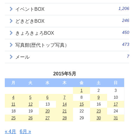
1,206
イベントBOX
246
どきどきBOX
450
きょろきょろBOX
473
写真館(歴代トップ写真）
7
メール
2015年5月
月
火
水
木
金
土
日
1
2
3
4
5
6
7
8
9
10
11
12
13
14
15
16
17
18
19
20
21
22
23
24
25
26
27
28
29
30
31
« 4月
6月 »