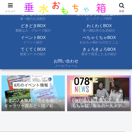
ようこそ垂水おもちゃ箱へ。垂水の情報を自分たちの目でみて聞いて伝えます
メニュー
検索
もぐもぐBOX
垂水おもちゃ箱応援BOX
食べ物のお店紹介
ピックアップ#PR
どきどきBOX
わくわくBOX
素敵な人・グループ紹介
食べ物以外のお店紹介
イベントBOX
ぺちゃくちゃBOX
イベント紹介
おもちゃ箱からのひとこと
てくてくBOX
きょろきょろBOX
散策コースの紹介
垂水で発見したもの紹介
お問い合わせ
メールフォーム
垂水の人が気軽に使える場に～
【神戸偉人館】垂水区「垂水お
ギャラリー器みと～陸ノ町 ８
もちゃ箱」垂水の一大メディ
月のイベント情報
ア！？｜神戸の魅力を凸インタ
ビュー！！【078NEWS( 078ニ
ュース)】