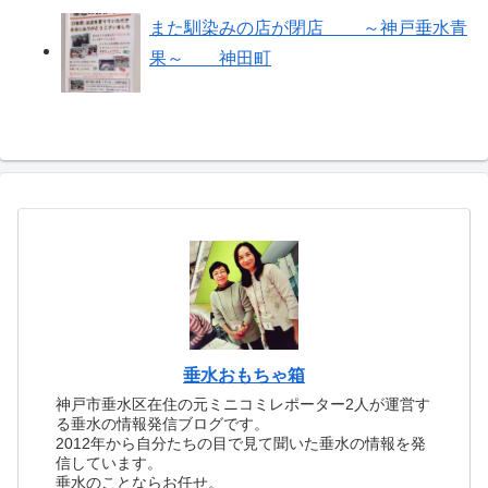
また馴染みの店が閉店 ～神戸垂水青
果～ 神田町
垂水おもちゃ箱
神戸市垂水区在住の元ミニコミレポーター2人が運営す
る垂水の情報発信ブログです。
2012年から自分たちの目で見て聞いた垂水の情報を発
信しています。
垂水のことならお任せ。