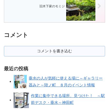
旧木下家のモミジ
コメント
コメントを書き込む
最近の投稿
垂水の人が気軽に使える場に～ギャラリー
器みと～陸ノ町 ８月のイベント情報
作業に集中できる場所、見つけた！ ～駅
前デスク・垂水～神田町