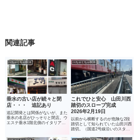
関連記事
ぺちゃくちゃBOX
ぺちゃくちゃBOX
垂水の古い店が続々と閉
これでひと安心 山田川西
店・・・ 追記あり
踏切のスロープ完成
2026年2月19日
追記開発とは関係がないが、また
垂水の名店がひっそりと閉店。ウ
以前から横断するのが危険な2段
エステ垂水1階北側のイタリアン
踏切として知られていた山田川西
レストラン「Ａ e Ｂ」。10年ほ
踏切。（国道2号線沿いのスター
どの営業だったが、店主の中田智
バックスの目の前の踏切）垂水お
弘さんは、知る人ぞ知る料理人。
もちゃ箱でも危険な踏切として