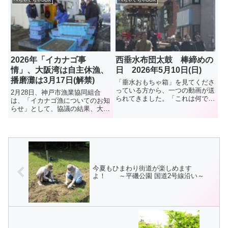
ぺちゃくちゃBOX
ぺちゃくちゃBOX
昨年12月27日に閉店したとのこ
10年ほど前に紹介していた。残
と。（2026年3月） ...
念なことにここで、2025年1月9
日、女性2人が電車と接触する...
2026年「イカナゴ事
西垂水布団太鼓 棒締めの
情」、大阪湾は自主休漁、
日 2026年5月10日(日)
播磨灘は3月17日(解禁)
「垂水おもちゃ箱」を見てくださ
っている方から、一つの動画が送
2月28日、神戸市漁業協同組合
られてきました。「これは何でし
は、「イカナゴ漁についてのお知
ょう、布団太鼓？」とコメント付
らせ」として、協議の結果、大阪
きで。調べてみました。布団太
湾側は資源保護のため本年度のイ
鼓、「棒締め」という1年に1回
カナゴ漁は、3年連続で自主休漁
の行事だそうです。5月10日、行
となったことを伝えた。播磨灘で
われたようです。秋祭りに向け
は6日に試験操業が行われ、イカ
て...
ナゴのシンコ漁は3月17日に解...
今夏もひまわり街道が楽しめます
よ！ ～平磯公園 国道2号線沿い～