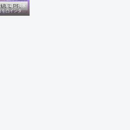
もちゃ箱」垂水
力を凸インタビ
8ニュース)】