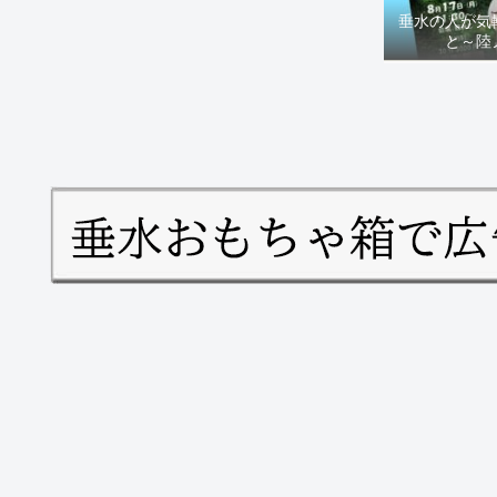
垂水の人が気
と～陸