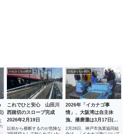
ぺちゃくちゃBOX
ぺちゃくちゃBOX
め
これでひと安心 山田川
2026年「イカナゴ事
日)
西踏切のスロープ完成
情」、大阪湾は自主休
2026年2月19日
漁、播磨灘は3月17日(解
く
の
禁)
以前から横断するのが危険な
2月28日、神戸市漁業協同組
2段踏切として知られていた
合は、「イカナゴ漁について