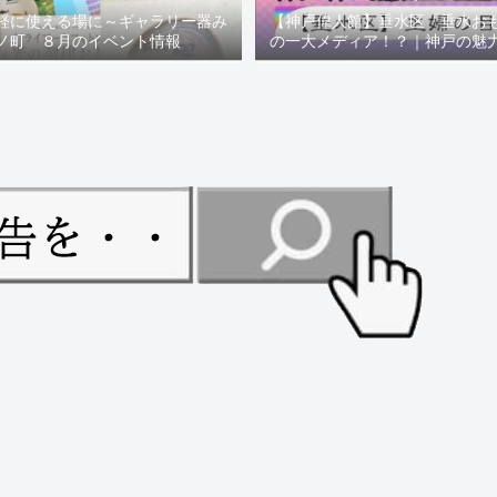
軽に使える場に～ギャラリー器み
【神戸偉人館】垂水区「垂水お
ノ町 ８月のイベント情報
の一大メディア！？｜神戸の魅
ュー！！【078NEWS( 07