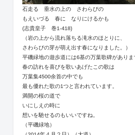
石走る 垂水の上の さわらびの
もえいづる 春に なりにけるかも
(志貴皇子 巻1-418)
（岩の上から流れ落ちる滝水のほとりに、
さわらびの芽が萌え出す春になりました。）
平磯緑地の遊歩道には6基の万葉歌碑がありま
春の訪れを喜びを歌いあげたこの歌は
万葉集4500余首の中でも
最も優れた歌の1つと言われています。
満開の桜の道で
いにしえの時に
想いを馳せるのもいいですね。
（平磯緑地）
（2014年４月２日）（大道）