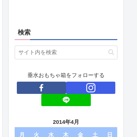
検索
垂水おもちゃ箱をフォローする
2014年4月
月
火
水
木
金
土
日