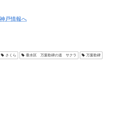
さくら
垂水区 万葉歌碑の道 サクラ
万葉歌碑