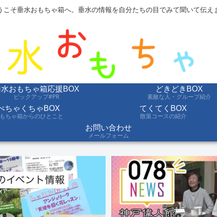
うこそ垂水おもちゃ箱へ。垂水の情報を自分たちの目でみて聞いて伝え
垂水おもちゃ箱応援BOX
どきどきBOX
ピックアップ#PR
素敵な人・グループ紹介
ぺちゃくちゃBOX
てくてくBOX
もちゃ箱からのひとこと
散策コースの紹介
お問い合わせ
メールフォーム