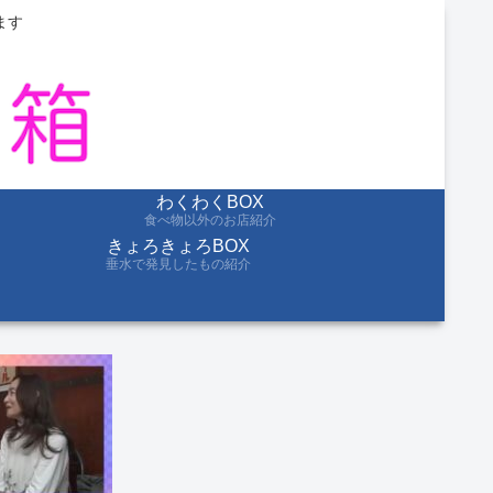
ます
わくわくBOX
食べ物以外のお店紹介
きょろきょろBOX
垂水で発見したもの紹介